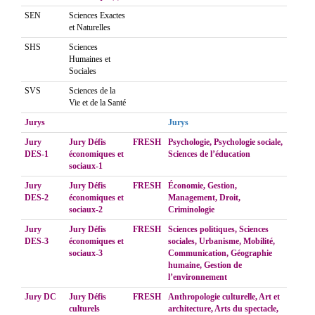
SEN
Sciences Exactes
et Naturelles
SHS
Sciences
Humaines et
Sociales
SVS
Sciences de la
Vie et de la Santé
Jurys
Jurys
Jury
Jury Défis
FRESH
Psychologie, Psychologie sociale,
DES-1
économiques et
Sciences de l’éducation
sociaux-1
Jury
Jury Défis
FRESH
Économie, Gestion,
DES-2
économiques et
Management, Droit,
sociaux-2
Criminologie
Jury
Jury Défis
FRESH
Sciences politiques, Sciences
DES-3
économiques et
sociales, Urbanisme, Mobilité,
sociaux-3
Communication, Géographie
humaine, Gestion de
l’environnement
Jury DC
Jury Défis
FRESH
Anthropologie culturelle, Art et
culturels
architecture, Arts du spectacle,