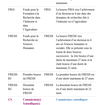
maximum.
FRIA
Fonds pour la
FRIA
La bourse FRIA vise l’achèvement
Formation à la
d’un doctorat en 4 ans dans des
Recherche dans
domaines de recherches liés à
l’Industrie et
l’industrie ou à l’agriculture.
dans
l’Agriculture
FRESH
Fonds pour la
FRESH
La bourse FRESH vise
Recherche en
l’achèvement d’un doctorat en 4
Sciences
ans en Sciences humaines et
Humaines
sociales. Elle se présente sous la
forme de deux bourses
successives : la 1ère bourse d’une
durée de maximum 27 mois et la
2nde bourse d’une durée de
maximum 21 mois.
FRESH-
Première bourse
FRESH
La première bourse du FRESH est
B1
du FRESH
d’une durée maximum de 27 mois.
FRESH-
Deuxième
FRESH
La deuxième bourse du FRESH
B2
bourse du
est d’une durée maximum de 21
FRESH
mois.
CS
Commission(s)
Commissions scientifiques
Scientifique(s)