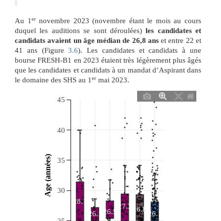
er
Au 1
novembre 2023 (novembre étant le mois au cours
duquel les auditions se sont déroulées)
les candidates et
candidats avaient un âge médian de 26,8 ans
et entre 22 et
41 ans (Figure
3.6
). Les candidates et candidats à une
bourse FRESH-B1 en 2023 étaient très légèrement plus âgés
que les candidates et candidats à un mandat d’Aspirant dans
er
le domaine des SHS au 1
mai 2023.
45
40
 Age (années) 
35
30
28.1
27.3
26.8
26.5
26.1
26.1
25