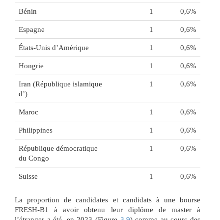
Bénin
1
0,6%
Espagne
1
0,6%
États-Unis d’Amérique
1
0,6%
Hongrie
1
0,6%
Iran (République islamique
1
0,6%
d’)
Maroc
1
0,6%
Philippines
1
0,6%
République démocratique
1
0,6%
du Congo
Suisse
1
0,6%
La proportion de candidates et candidats à une bourse
FRESH-B1 à avoir obtenu leur diplôme de master à
l’étranger a été, en 2023 (Figure
3.9
) comme au cours des