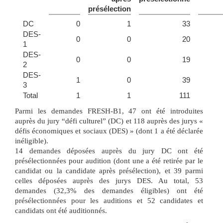
présélection
DC
0
1
33
DES-
0
0
20
1
DES-
0
0
19
2
DES-
1
0
39
3
Total
1
1
111
Parmi les demandes FRESH-B1, 47 ont été introduites
auprès du jury “défi culturel” (DC) et 118 auprès des jurys «
défis économiques et sociaux (DES) » (dont 1 a été déclarée
inéligible).
14 demandes déposées auprès du jury DC ont été
présélectionnées pour audition (dont une a été retirée par le
candidat ou la candidate après présélection), et 39 parmi
celles déposées auprès des jurys DES. Au total, 53
demandes (32,3% des demandes éligibles) ont été
présélectionnées pour les auditions et 52 candidates et
candidats ont été auditionnés.