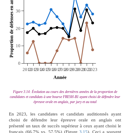
 Proportion de défenses en anglais (%) 
30
20
10
0
2012
2013
2014
2015
2016
2017
2018
2019
2020
2021
2022
2023
 Année 
Figure 3.14: Évolution au cours des dernières années de la proportion de
candidates et candidats à une bourse FRESH-B1 ayant choisi de défendre leur
épreuve orale en anglais, par jury et au total
En 2023, les candidates et candidats auditionnés ayant
choisi de défendre leur épreuve orale en anglais ont
présenté un taux de succès supérieur à ceux ayant choisi le
français (66,7% vs. 57,5%) (Figure
3.15
). Ceci a souvent