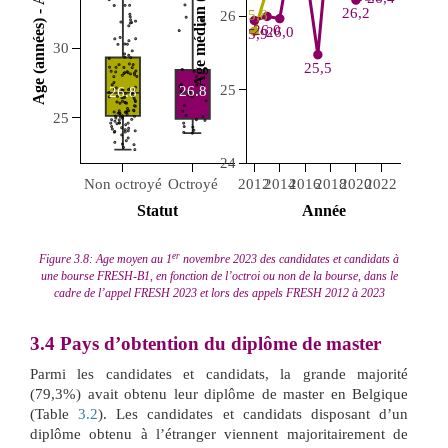
 Age (années) - Appel 2023 
 Age médian (années) 
26,2
25,8
26
26,0
26,0
25,9
30
25,5
25
26.8
26.8
25
24
Non octroyé
Octroyé
2012
2014
2016
2018
2020
2022
 Statut 
 Année 
er
Figure 3.8: Age moyen au 1
novembre 2023 des candidates et candidats à
une bourse FRESH-B1, en fonction de l’octroi ou non de la bourse, dans le
cadre de l’appel FRESH 2023 et lors des appels FRESH 2012 à 2023
3.4
Pays d’obtention du diplôme de master
Parmi les candidates et candidats, la grande majorité
(79,3%) avait obtenu leur diplôme de master en Belgique
(Table
3.2
). Les candidates et candidats disposant d’un
diplôme obtenu à l’étranger viennent majoritairement de