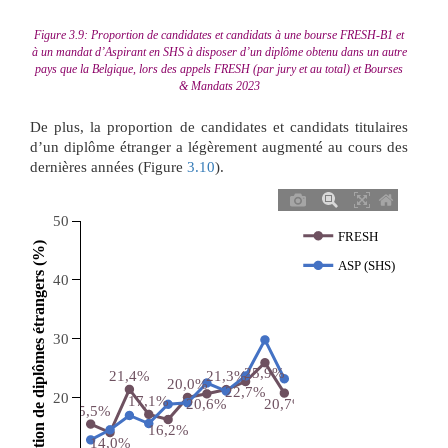
Figure 3.9: Proportion de candidates et candidats à une bourse FRESH-B1 et
à un mandat d’Aspirant en SHS à disposer d’un diplôme obtenu dans un autre
pays que la Belgique, lors des appels FRESH (par jury et au total) et Bourses
& Mandats 2023
De plus, la proportion de candidates et candidats titulaires
d’un diplôme étranger a légèrement augmenté au cours des
dernières années (Figure
3.10
).
50
FRESH
 Proportion de diplômes étrangers (%) 
ASP (SHS)
40
30
25,9%
21,4%
21,3%
20,0%
22,7%
20
17,1%
20,7%
20,6%
15,5%
16,2%
14,0%