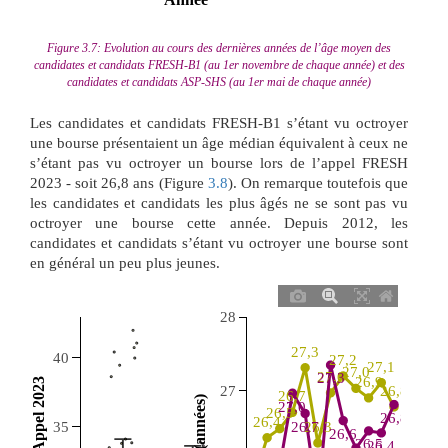
Figure 3.7: Evolution au cours des dernières années de l’âge moyen des
candidates et candidats FRESH-B1 (au 1er novembre de chaque année) et des
candidates et candidats ASP-SHS (au 1er mai de chaque année)
Les candidates et candidats FRESH-B1 s’étant vu octroyer
une bourse présentaient un âge médian équivalent à ceux ne
s’étant pas vu octroyer un bourse lors de l’appel FRESH
2023 - soit 26,8 ans (Figure
3.8
). On remarque toutefois que
les candidates et candidats les plus âgés ne se sont pas vu
octroyer une bourse cette année. Depuis 2012, les
candidates et candidats s’étant vu octroyer une bourse sont
en général un peu plus jeunes.
28
27,3
40
27,2
27,1
27,0
27,0
27,3
26,9
27
26,8
26,7
27,0
26,5
26,8
26,4
26,7
26,3
35
26,6
26,5
26,4