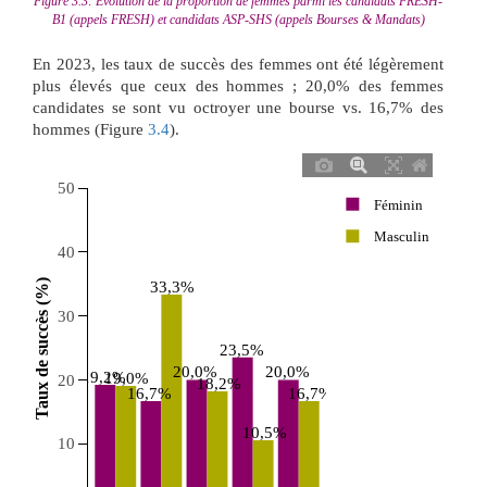
Figure 3.3: Evolution de la proportion de femmes parmi les candidats FRESH-
B1 (appels FRESH) et candidats ASP-SHS (appels Bourses & Mandats)
En 2023, les taux de succès des femmes ont été légèrement
plus élevés que ceux des hommes ; 20,0% des femmes
candidates se sont vu octroyer une bourse vs. 16,7% des
hommes (Figure
3.4
).
50
Féminin
Masculin
40
 Taux de succès (%) 
33,3%
30
23,5%
20,0%
20,0%
19,2%
19,0%
20
18,2%
16,7%
16,7%
10,5%
10