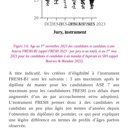
20
DC
DES-1
DES-2
DES-3
FRESH 2023
ASP SHS 2023
 Jury, instrument 
er
Figure 3.6: Age au 1
novembre 2023 des candidates et candidats à une
er
bourse FRESH-B1 (appel FRESH 2023 - par jury et au total), et au 1
mai
2023 pour les candidates et candidats à un mandat d’Aspirant en SHS (appel
Bourses & Mandats 2023)
A titre indicatif, les critères d’éligibilité à l’instrument
FRESH-B1 sont les suivants : 3 ans maximum après le
diplôme de master pour les candidatures ASP, 7 ans
maximum pour les candidatures FRESH (ces délais étant
augmentés d’un an par accouchement et/ou adoption).
L’instrument FRESH permet donc à des candidates et
candidats un peu plus âgés (en termes d’années depuis
l’obtention du diplôme) de postuler, ce qui peut expliquer
une légère différence en termes de profils d’âges parfois
observée.