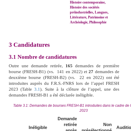
Histoire contemporaine,
Histoire des sociétés
préindustrielles, Langues,
Littérature, Patrimoine et
Archéologie, Philosophie
3
Candidatures
3.1
Nombre de candidatures
Outre une demande retirée,
165
demandes de première
bourse (FRESH-B1) (vs. 141 en 2022) et
27
demandes de
deuxième bourse (FRESH-B2) (vs. 22 en 2022) ont été
introduites auprès du F.R.S.-FNRS lors de l’appel FRESH
2023 (Table
3.1
). Suite à la clôture de l’appel, une des
demandes FRESH-B1 a été déclarée inéligible.
Table 3.1:
Demandes de bourses FRESH-B1 introduites dans le cadre de
2023
Demande
retirée
Non
Inéligible
Auditi
après
présélectionné