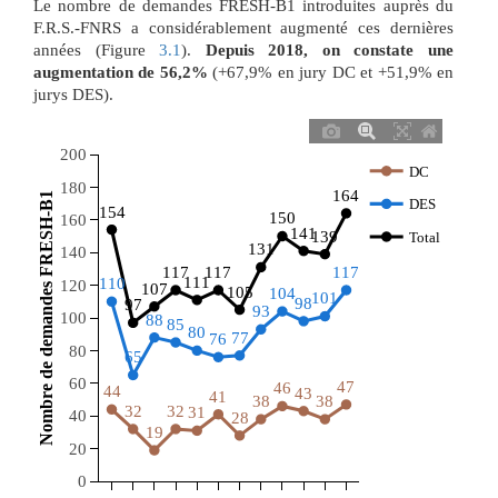
Le nombre de demandes FRESH-B1 introduites auprès du
F.R.S.-FNRS a considérablement augmenté ces dernières
années (Figure
3.1
).
Depuis 2018, on constate une
augmentation de 56,2%
(+67,9% en jury DC et +51,9% en
jurys DES).
200
DC
180
 Nombre de demandes FRESH-B1 
164
DES
154
150
160
141
139
Total
131
140
117
117
117
111
110
120
107
105
104
101
98
97
93
100
88
85
80
77
76
80
65
60
47
46
44
43
41
38
38
32
32
31
40
28
19
20
0