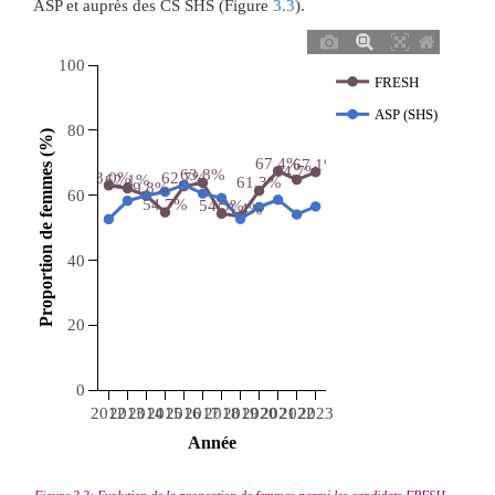
ASP et auprès des CS SHS (Figure
3.3
).
100
FRESH
ASP (SHS)
80
 Proportion de femmes (%) 
67,4%
67,1%
64,7%
63,8%
63,0%
62,7%
62,1%
61,3%
59,8%
60
54,7%
54,3%
53,4%
40
20
0
2012
2013
2014
2015
2016
2017
2018
2019
2020
2021
2022
2023
 Année 