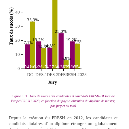
 Taux de succès (%) 
40
33,3%
30
25,0%
19,2%
19,2%
20
17,6%
17,1%
14,8%
14,3%
10
5,9%
7/41
2/6
5/26
1/7
4/27
2/4
9/36
1/17
25/130
6/34
0
DC
DES-1
DES-2
DES-3
FRESH 2023
 Jury 
Figure 3.11: Taux de succès des candidates et candidats FRESH-B1 lors de
l’appel FRESH 2023, en fonction du pays d’obtention du diplôme de master,
par jury et au total
Depuis la création du FRESH en 2012, les candidates et
candidats titulaires d’un diplôme étranger ont globalement