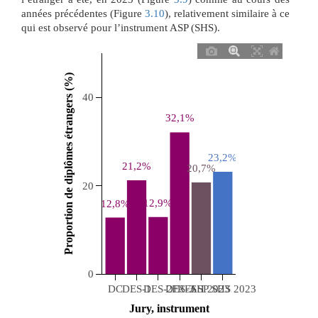
années précédentes (Figure
3.10
), relativement similaire à ce
qui est observé pour l’instrument ASP (SHS).
 Proportion de diplômes étrangers (%) 
40
32,1%
23,2%
21,2%
20,7%
20
12,9%
12,8%
0
DC
DES-1
DES-2
DES-3
FRESH 2023
ASP SHS 2023
 Jury, instrument 