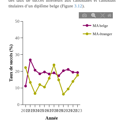
des taux de succès inférieurs aux candidates et candidats
titulaires d’un diplôme belge (Figure
3.12
).
50
MA belge
MA étranger
40
 Taux de succès (%) 
30
20
10
0
2012
2013
2014
2015
2016
2017
2018
2019
2020
2021
2022
2023
 Année 