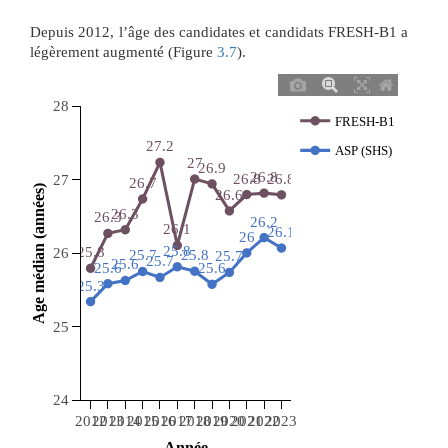
Depuis 2012, l’âge des candidates et candidats FRESH-B1 a
légèrement augmenté (Figure
3.7
).
28
FRESH-B1
27.2
ASP (SHS)
27
26.9
26.8
26.8
26.8
27
26.7
 Age médian (années) 
26.6
26.3
26.3
26.2
26.1
26.1
26
25.8
25.8
26
25.8
25.7
25.7
25.7
25.6
25.6
25.6
25.3
25
24
2012
2013
2014
2015
2016
2017
2018
2019
2020
2021
2022
2023
 Année 