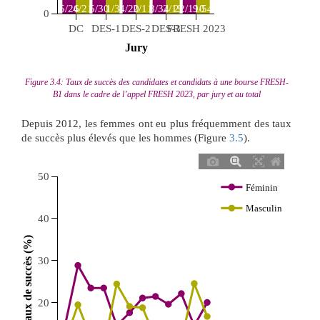
5/26
4/21
5/30
1/3
4/20
2/11
8/34
2/19
22/110
9/54
0
DC
DES-1
DES-2
DES-3
FRESH 2023
 Jury 
Figure 3.4: Taux de succès des candidates et candidats à une bourse FRESH-
B1 dans le cadre de l’appel FRESH 2023, par jury et au total
Depuis 2012, les femmes ont eu plus fréquemment des taux
de succès plus élevés que les hommes (Figure
3.5
).
50
Féminin
Masculin
40
 Taux de succès (%) 
30
20