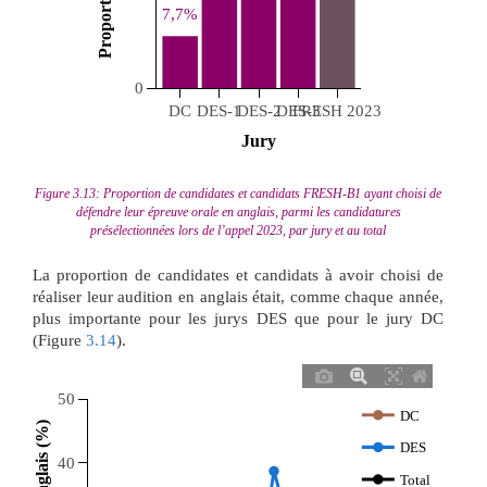
7,7%
0
DC
DES-1
DES-2
DES-3
FRESH 2023
 Jury 
Figure 3.13: Proportion de candidates et candidats FRESH-B1 ayant choisi de
défendre leur épreuve orale en anglais, parmi les candidatures
présélectionnées lors de l’appel 2023, par jury et au total
La proportion de candidates et candidats à avoir choisi de
réaliser leur audition en anglais était, comme chaque année,
plus importante pour les jurys DES que pour le jury DC
(Figure
3.14
).
50
DC
DES
40
Total