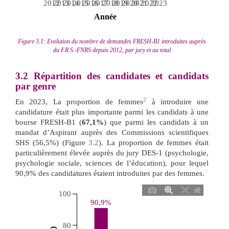
2012
2013
2014
2015
2016
2017
2018
2019
2020
2021
2022
2023
 Année 
Figure 3.1: Evolution du nombre de demandes FRESH-B1 introduites auprès
du F.R.S.-FNRS depuis 2012, par jury et au total
3.2
Répartition des candidates et candidats
par genre
2
En 2023, La proportion de femmes
à introduire une
candidature était plus importante parmi les candidats à une
bourse FRESH-B1 (
67,1%
) que parmi les candidats à un
mandat d’Aspirant auprès des Commissions scientifiques
SHS (56,5%) (Figure
3.2
). La proportion de femmes était
particulièrement élevée auprès du jury DES-1 (psychologie,
psychologie sociale, sciences de l’éducation), pour lequel
90,9% des candidatures étaient introduites par des femmes.
100
90,9%
80