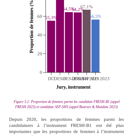
 Proportion de femmes (%) 
67,1%
64,5%
64,2%
60
56,5%
55,3%
40
20
0
DC
DES-1
DES-2
DES-3
FRESH 2023
ASP SHS 2023
 Jury, instrument 
Figure 3.2: Proportion de femmes parmi les candidats FRESH-B1 (appel
FRESH 2023) et candidats ASP-SHS (appel Bourses & Mandats 2023)
Depuis 2020, les proportions de femmes parmi les
candidatures à l’instrument FRESH-B1 ont été plus
importantes que les proportions de femmes à l’instrument