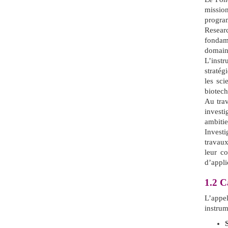
missio
progra
Researc
fondam
domaine
L’inst
stratég
les sci
biotech
Au trav
invest
ambiti
Investi
travaux
leur c
d’appli
1.2
Ca
L’app
instrum