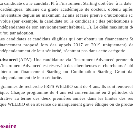
a candidate ou le candidat PI à l’instrument Starting doit être, à la date
académiques, titulaire du grade académique de docteur, obtenu après 
universitaire depuis au maximum 12 ans et faire preuve d’autonomie scie
évolue (par exemple, la candidate ou le candidat a : des publications e
indépendantes de son environnement habituel….). Le délai maximum d
et /ou par adoption.
Les candidates et candidats éligibles qui ont obtenu un financement St
financement proposé lors des appels 2017 et 2019 uniquement) d
indépendamment de leur séniorité, n’entrent pas dans cette catégorie.
Advanced
(ADV): Une candidature via l’instrument Advanced permet de 
L’instrument Advanced est réservé à des chercheuses et chercheurs établi
obtenu un financement Starting ou Continuation Starting Grant 
indépendamment de leur séniorité.
ogrammes de recherche FRFS-WELBIO sont de 4 ans. Ils sont renouvelab
ifique. Chaque programme de 4 ans est conventionné en 2 périodes d
strative au terme des deux premières années dans les limites des re
ique WELBIO et en absence de manquement grave éthique ou de producti
ssaire