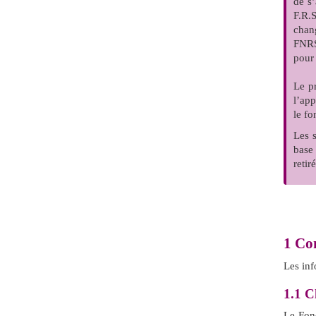
de s’
F.R.
chang
FNRS
pour 
Le p
l’ap
le f
Les 
base
retir
1
Con
Les inf
1.1
Ch
Le Fon