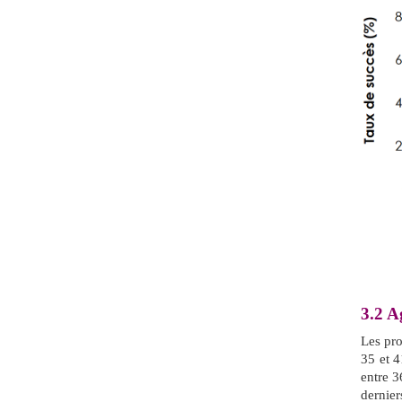
3.2
A
Les pr
35 et 4
entre 
dernier