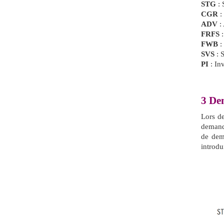
STG
: 
CGR
:
ADV
:
FRFS
:
FWB
:
SVS
: S
PI
: Inv
3
De
Lors d
demand
de dem
introdu