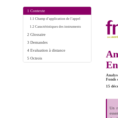
1
Contexte
1.1
Champ d’application de l’appel
1.2
Caractéristiques des instruments
2
Glossaire
3
Demandes
4
Evaluation à distance
An
5
Octrois
En
Analys
Fonds 
15 déc
Un r
essen