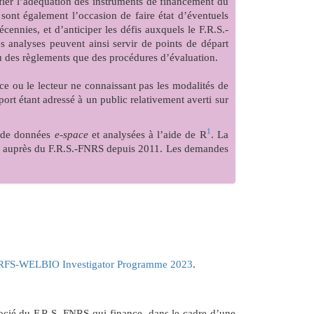
ifier l’adéquation des instruments de financement du
sont également l’occasion de faire état d’éventuels
ennies, et d’anticiper les défis auxquels le F.R.S.-
 analyses peuvent ainsi servir de points de départ
eau des règlements que des procédures d’évaluation.
e ou le lecteur ne connaissant pas les modalités de
pport étant adressé à un public relativement averti sur
1
se de données
e-space
et analysées à l’aide de R
. La
s auprès du F.R.S.-FNRS depuis 2011. Les demandes
FRFS-WELBIO Investigator Programme 2023
.
cié du F.R.S.-FNRS qui finance, dans le cadre d’une