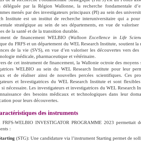
n déléguée par la Région Wallonne, la recherche fondamentale d’ex
mmes menés par des investigateurs principaux (PI) au sein des univer
h Institute est un institut de recherche interuniversitaire qui a pou
entale stratégique au sein de ses départements, en vue de valoriser
s de la santé et de la transition durable.
rument de financement WELBIO (
Walloon Excellence in Life Scie
ique du FRFS et un département du WEL Research Institute, soutient la
ences de la vie (SVS), en vue d’en valoriser les découvertes vers des 
nologie médicale, pharmaceutique et vétérinaire.
ers de cet instrument de financement, la Wallonie octroie des moyens si
igatrices WELBIO au sein du WEL Research Institute pour leur per
eux et de réaliser ainsi de nouvelles percées scientifiques. Ces pr
gateurs et Investigatrices du WEL Research Institute et sont flexibles
 si nécessaire. Les investigateurs et investigatrices du WEL Research In
onnaissance des besoins médicaux et technologiques dans leur domai
cation pour leurs découvertes.
ractéristiques des instruments
el FRFS-WELBIO INVESTIGATOR PROGRAMME 2023 permettait de s
ents :
Starting
(STG): Une candidature via l’instrument Starting permet de sol