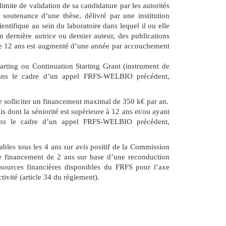
 limite de validation de sa candidature par les autorités
soutenance d’une thèse, délivré par une institution
ntifique au sein du laboratoire dans lequel il ou elle
n dernière autrice ou dernier auteur, des publications
e 12 ans est augmenté d’une année par accouchement
arting ou Continuation Starting Grant (instrument de
ans le cadre d’un appel FRFS-WELBIO précédent,
solliciter un financement maximal de 350 k€ par an.
s dont la séniorité est supérieure à 12 ans et/ou ayant
dans le cadre d’un appel FRFS-WELBIO précédent,
les tous les 4 ans sur avis positif de la Commission
e financement de 2 ans sur base d’une reconduction
ssources financières disponibles du FRFS pour l’axe
vité (article 34 du règlement).