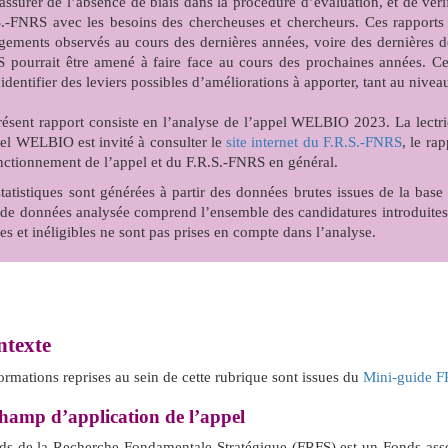
assurer de l’absence de biais dans la procédure d’évaluation, et de vér
S.-FNRS avec les besoins des chercheuses et chercheurs. Ces rapports 
ements observés au cours des dernières années, voire des dernières déc
 pourrait être amené à faire face au cours des prochaines années. Ces
identifier des leviers possibles d’améliorations à apporter, tant au niv
résent rapport consiste en l’analyse de l’appel WELBIO 2023. La lectric
pel WELBIO est invité à consulter le
site internet du F.R.S.-FNRS
, le ra
onctionnement de l’appel et du F.R.S.-FNRS en général.
statistiques sont générées à partir des données brutes issues de la ba
 de données analysée comprend l’ensemble des candidatures introduite
ées et inéligibles ne sont pas prises en compte dans l’analyse.
texte
ormations reprises au sein de cette rubrique sont issues du
Mini-guide 
amp d’application de l’appel
ds de la Recherche Fondamentale Stratégique (FRFS) est un Fonds asso