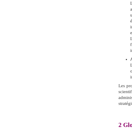
L
Les pr
scient
admini
stratég
2
Glo