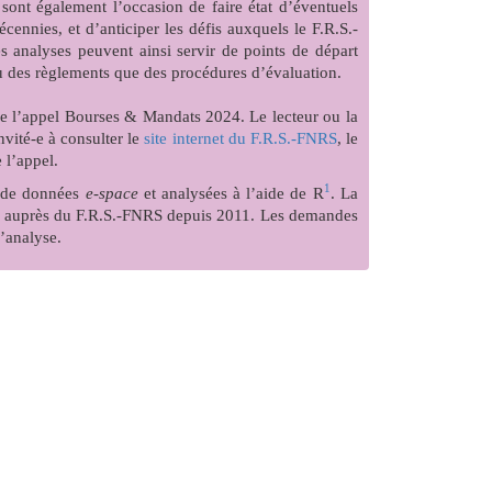
sont également l’occasion de faire état d’éventuels
ennies, et d’anticiper les défis auxquels le F.R.S.-
 analyses peuvent ainsi servir de points de départ
eau des règlements que des procédures d’évaluation.
de l’appel Bourses & Mandats 2024. Le lecteur ou la
nvité-e à consulter le
site internet du F.R.S.-FNRS
, le
 l’appel.
1
se de données
e-space
et analysées à l’aide de R
. La
s auprès du F.R.S.-FNRS depuis 2011. Les demandes
l’analyse.