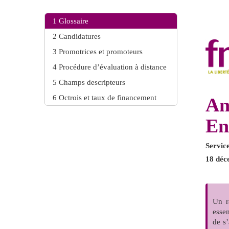
1
Glossaire
2
Candidatures
3
Promotrices et promoteurs
4
Procédure d’évaluation à distance
5
Champs descripteurs
6
Octrois et taux de financement
An
En
Servic
18 déc
Un r
essen
de s’