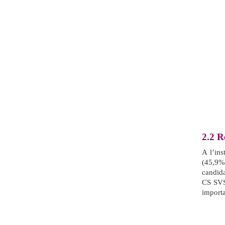
2.2
Ré
A l’in
(45,9%
candid
CS SVS.
import