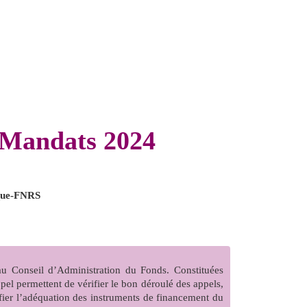
 Mandats 2024
ique-FNRS
au Conseil d’Administration du Fonds. Constituées
appel permettent de vérifier le bon déroulé des appels,
ifier l’adéquation des instruments de financement du