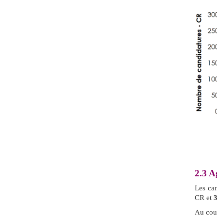
2.3
Ag
Les can
CR et
3
Au cou