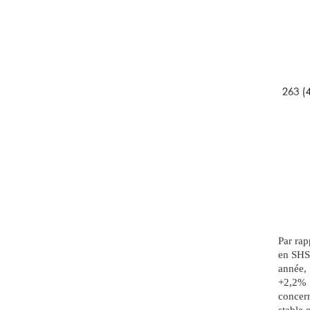
Par rap
en SHS
année,
+2,2% 
concer