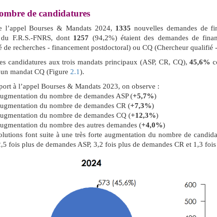
mbre de candidatures
e l’appel Bourses & Mandats 2024,
1335
nouvelles demandes de fin
 du F.R.S.-FNRS, dont
1257
(94,2%) étaient des demandes de finan
 de recherches - financement postdoctoral) ou CQ (Chercheur qualifié 
les candidatures aux trois mandats principaux (ASP, CR, CQ),
45,6%
c
un mandat CQ (Figure
2.1
).
port à l’appel Bourses & Mandats 2023, on observe :
augmentation du nombre de demandes ASP (
+5,7%
)
augmentation du nombre de demandes CR (
+7,3%
)
augmentation du nombre de demandes CQ (
+12,3%
)
augmentation du nombre des autres demandes (
+4,0%
)
lutions font suite à une très forte augmentation du nombre de candidat
,5 fois plus de demandes ASP, 3,2 fois plus de demandes CR et 1,3 fo