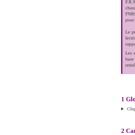
F.R.
chang
FNRS
pour 
Le p
lectr
rappo
Les 
base
retir
1
Glo
Cliq
2
Can