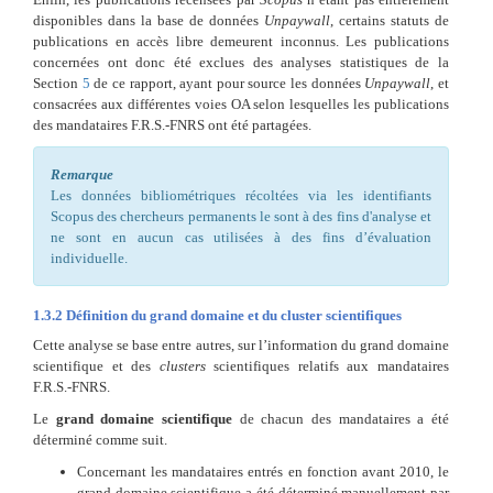
disponibles dans la base de données
Unpaywall
, certains statuts de
publications en accès libre demeurent inconnus. Les publications
concernées ont donc été exclues des analyses statistiques de la
Section
5
de ce rapport, ayant pour source les données
Unpaywall
, et
consacrées aux différentes voies OA selon lesquelles les publications
des mandataires F.R.S.-FNRS ont été partagées.
Remarque
Les données bibliométriques récoltées via les identifiants
Scopus des chercheurs permanents le sont à des fins d'analyse et
ne sont en aucun cas utilisées à des fins d’évaluation
individuelle.
1.3.2
Définition du grand domaine et du cluster scientifiques
Cette analyse se base entre autres, sur l’information du grand domaine
scientifique et des
clusters
scientifiques relatifs aux mandataires
F.R.S.-FNRS.
Le
grand domaine scientifique
de chacun des mandataires a été
déterminé comme suit.
Concernant les mandataires entrés en fonction avant 2010, le
grand domaine scientifique a été déterminé manuellement par