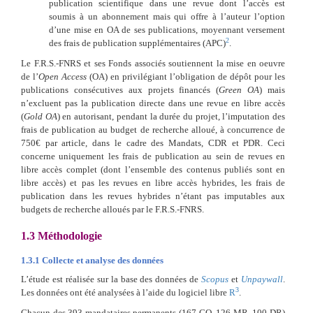
publication scientifique dans une revue dont l’accès est
soumis à un abonnement mais qui offre à l’auteur l’option
d’une mise en OA de ses publications, moyennant versement
2
des frais de publication supplémentaires (APC)
.
Le F.R.S.-FNRS et ses Fonds associés soutiennent la mise en oeuvre
de l’
Open Access
(OA) en privilégiant l’obligation de dépôt pour les
publications consécutives aux projets financés (
Green OA
) mais
n’excluent pas la publication directe dans une revue en libre accès
(
Gold OA
) en autorisant, pendant la durée du projet, l’imputation des
frais de publication au budget de recherche alloué, à concurrence de
750€ par article, dans le cadre des Mandats, CDR et PDR. Ceci
concerne uniquement les frais de publication au sein de revues en
libre accès complet (dont l’ensemble des contenus publiés sont en
libre accès) et pas les revues en libre accès hybrides, les frais de
publication dans les revues hybrides n’étant pas imputables aux
budgets de recherche alloués par le F.R.S.-FNRS.
1.3
Méthodologie
1.3.1
Collecte et analyse des données
L’étude est réalisée sur la base des données de
Scopus
et
Unpaywall
.
3
Les données ont été analysées à l’aide du logiciel libre
R
.
Chacun des 393 mandataires permanents (167 CQ, 126 MR, 100 DR)