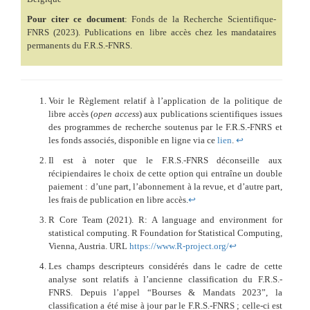
Pour citer ce document
: Fonds de la Recherche Scientifique-
FNRS (2023). Publications en libre accès chez les mandataires
permanents du F.R.S.-FNRS.
Voir le Règlement relatif à l’application de la politique de
libre accès (
open access
) aux publications scientifiques issues
des programmes de recherche soutenus par le F.R.S.-FNRS et
les fonds associés, disponible en ligne via ce
lien
.
↩︎
Il est à noter que le F.R.S.-FNRS déconseille aux
récipiendaires le choix de cette option qui entraîne un double
paiement : d’une part, l’abonnement à la revue, et d’autre part,
les frais de publication en libre accès.
↩︎
R Core Team (2021). R: A language and environment for
statistical computing. R Foundation for Statistical Computing,
Vienna, Austria. URL
https://www.R-project.org/
↩︎
Les champs descripteurs considérés dans le cadre de cette
analyse sont relatifs à l’ancienne classification du F.R.S.-
FNRS. Depuis l’appel “Bourses & Mandats 2023”, la
classification a été mise à jour par le F.R.S.-FNRS ; celle-ci est