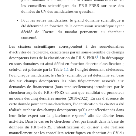
les conseillers scientifiques du F.R.S.-FNRS sur base des
données du CV des mandataires en question.
Pour les autres mandataires, le grand domaine scientifique a
été déterminé en fonction de la commission scientifique ayant
décidé de l’octroi du mandat permanent au chercheur
concerné.
Les
clusters
scientifiques
correspondent à des sous-domaines
d’activités de recherche, caractérisés par un sous-ensemble de champs
4
descripteurs issus de la classification du F.R.S.-FNRS
. Un découpage
en sous-domaines est ainsi défini en fonction de cette classification ;
celui-ci est présenté par la Table
1.1
de l’onglet déroulant ci-dessous.
Pour chaque mandataire, le
cluster
scientifique est déterminé sur base
des six champs descripteurs les plus fréquemment associés aux
demandes de financement (hors renouvellements) introduites par le
chercheur auprès du F.R.S.-FNRS en tant que candidat ou promoteur
au cours des cinq dernières années (2018-2022). En cas d’absence de
cette donnée pour certains chercheurs, l’identification du
cluster
a été
réalisée sur base des champs descripteurs qu’ils ont sélectionnés dans
5
leur fiche expert sur la plateforme
e-space
afin de décrire leurs
activités. Dans le cas où le chercheur n’est pas inscrit dans la base de
données du F.R.S.-FNRS, l’identification du
cluster
a été réalisée
manuellement par les conseillers scientifiques en fonction du CV du