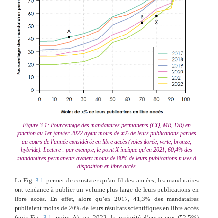
Figure 3.1: Pourcentage des mandataires permanents (CQ, MR, DR) en
fonction au 1er janvier 2022 ayant moins de
% de leurs publications parues
x
x
au cours de l’année considérée en libre accès (voies dorée, verte, bronze,
hybride). Lecture : par exemple, le point X indique qu’en 2021, 60,4% des
mandataires permanents avaient moins de 80% de leurs publications mises à
disposition en libre accès
La Fig.
3.1
permet de constater qu’au fil des années, les mandataires
ont tendance à publier un volume plus large de leurs publications en
libre accès. En effet, alors qu’en 2017, 41,3% des mandataires
publiaient moins de 20% de leurs résultats scientifiques en libre accès
(voir Fig.
3.1
, point A), en 2022, la majorité d’entre eux (52,5%)