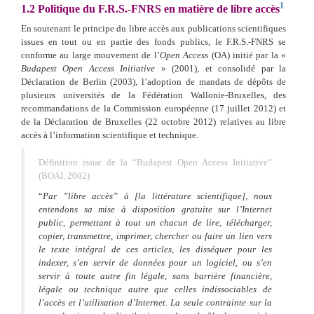
1
1.2
Politique du F.R.S.-FNRS en matière de libre accès
En soutenant le principe du libre accès aux publications scientifiques
issues en tout ou en partie des fonds publics, le F.R.S.-FNRS se
conforme au large mouvement de l’
Open Access
(OA) initié par la «
Budapest Open Access Initiative
» (2001), et consolidé par la
Déclaration de Berlin (2003), l’adoption de mandats de dépôts de
plusieurs universités de la Fédération Wallonie-Bruxelles, des
recommandations de la Commission européenne (17 juillet 2012) et
de la Déclaration de Bruxelles (22 octobre 2012) relatives au libre
accès à l’information scientifique et technique.
Définition issue de la “Budapest Open Access Initiative”
(BOAI, 2002)
“
Par ”libre accès” à [la littérature scientifique], nous
entendons sa mise à disposition gratuite sur l’Internet
public, permettant à tout un chacun de lire, télécharger,
copier, transmettre, imprimer, chercher ou faire un lien vers
le texte intégral de ces articles, les disséquer pour les
indexer, s’en servir de données pour un logiciel, ou s’en
servir à toute autre fin légale, sans barrière financière,
légale ou technique autre que celles indissociables de
l’accès et l’utilisation d’Internet. La seule contrainte sur la