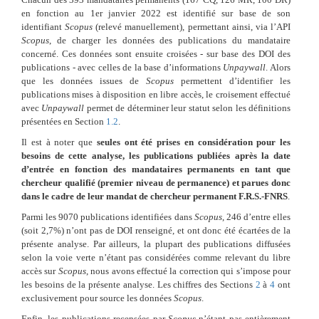
en fonction au 1er janvier 2022 est identifié sur base de son
identifiant
Scopus
(relevé manuellement), permettant ainsi, via l’API
Scopus
, de charger les données des publications du mandataire
concerné. Ces données sont ensuite croisées - sur base des DOI des
publications - avec celles de la base d’informations
Unpaywall
. Alors
que les données issues de
Scopus
permettent d’identifier les
publications mises à disposition en libre accès, le croisement effectué
avec
Unpaywall
permet de déterminer leur statut selon les définitions
présentées en Section
1.2
.
Il est à noter que
seules ont été prises en considération pour les
besoins de cette analyse, les publications publiées après la date
d’entrée en fonction des mandataires permanents en tant que
chercheur qualifié (premier niveau de permanence) et parues donc
dans le cadre de leur mandat de chercheur permanent F.R.S.-FNRS
.
Parmi les 9070 publications identifiées dans
Scopus
, 246 d’entre elles
(soit 2,7%) n’ont pas de DOI renseigné, et ont donc été écartées de la
présente analyse. Par ailleurs, la plupart des publications diffusées
selon la voie verte n’étant pas considérées comme relevant du libre
accès sur
Scopus
, nous avons effectué la correction qui s’impose pour
les besoins de la présente analyse. Les chiffres des Sections
2
à
4
ont
exclusivement pour source les données
Scopus
.
Enfin, les publications recensées par
Scopus
n’étant pas entièrement