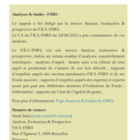
Analyses & études - FNRS
Ce rapport a été rédigé par le service
Analyse, évaluation &
prospective
du F.R.S.-FNRS.
Le CA du F.R.S.-FNRS du 24/04/2023 a pris connaissance de ces
analyses.
Le F.R.S.-FNRS, via son service
Analyse, évaluation &
prospective
, réalise un certain nombre d’analyses, essentiellement
statistiques : analyses d’appel - faisant suite à la clôture de tout
appel et permettant de s’assurer de son bon déroulé ; rapports
d’enquêtes auprès des anciens mandataires F.R.S.-FNRS et de ses
Fonds associés ; rapports d’enquêtes auprès des expertes et experts
ayant pris part aux différentes missions d’évaluation du Fonds ;
bibliométrie ; rapports sur l’état de l’égalité de genre,…
Pour plus d’informations:
Page Analyses & Etudes du FNRS
.
Données de contact
:
Sarah Itani (
sarah.itani@frs-fnrs.be
)
Analyse, Évaluation & Prospective
F.R.S.-FNRS
Rue d’Egmont 5, 1000 Bruxelles
Belgique