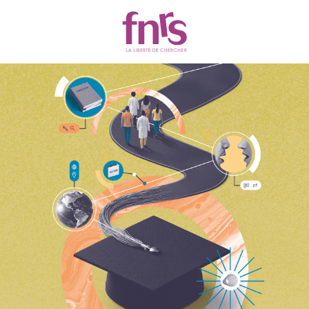
Appels et Financements
Filtres
8 résultats
SVS
SEN
EN COURS
FRIA 2026 - Fonds pour la Formation à
la Recherche dans l'Industrie et dans
l'Agriculture