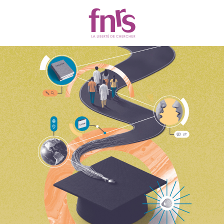
Appels et Financements
Filtres
93 résultats
MOBILITÉ
SVS
SEN
SHS
SUSTAINABILITY
EN CONTINU
Séjour à l’étranger/Workshops ou
cours d’été (OUT)