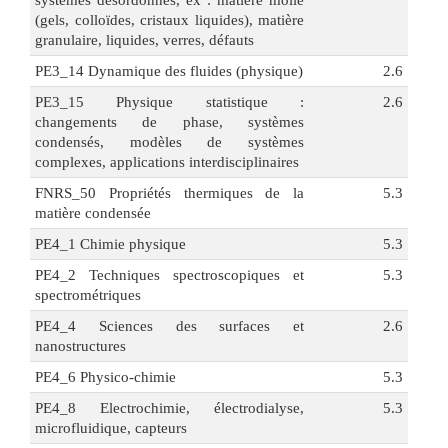
systèmes désordonnés, ex : matière molle
(gels, colloïdes, cristaux liquides), matière
granulaire, liquides, verres, défauts
PE3_14 Dynamique des fluides (physique)
2.6
PE3_15 Physique statistique :
2.6
changements de phase, systèmes
condensés, modèles de systèmes
complexes, applications interdisciplinaires
FNRS_50 Propriétés thermiques de la
5.3
matière condensée
PE4_1 Chimie physique
5.3
PE4_2 Techniques spectroscopiques et
5.3
spectrométriques
PE4_4 Sciences des surfaces et
2.6
nanostructures
PE4_6 Physico-chimie
5.3
PE4_8 Electrochimie, électrodialyse,
5.3
microfluidique, capteurs