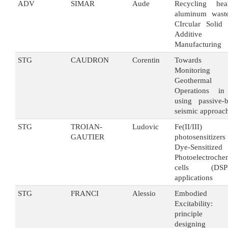
ADV
SIMAR
Aude
Recycling heal
aluminum wast
CIrcular Solid 
Additive
Manufacturing
STG
CAUDRON
Corentin
Towards
Monitoring
Geothermal
Operations i
using passive-
seismic approac
STG
TROIAN-
Ludovic
Fe(II/III)
GAUTIER
photosensitizer
Dye-Sensitized
Photoelectroche
cells (DSP
applications
STG
FRANCI
Alessio
Embodied
Excitabilit
principle 
designing