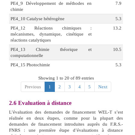
PE4_9 Développement de méthodes en
7.9
chimie
PE4_10 Catalyse hétérogène
5.3
PE4_12 Réactions chimiques :
13.2
mécanismes, dynamique, cinétique et
réactions catalytiques
PE4_13 Chimie théorique et
10.5
computationnelle
PE4_15 Photochimie
5.3
Showing 1 to 20 of 89 entries
Previous
1
2
3
4
5
Next
2.6
Evaluation à distance
L’évaluation des demandes de financement WEL-T s’est
réalisée en deux étapes, comme pour la plupart des
demandes de financement introduites auprès du F.R.S.-
FNRS : une première étape d’évaluations à distance