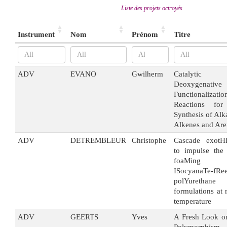
Liste des projets octroyés
Instrument
Nom
Prénom
Titre
ADV
EVANO
Gwilherm
Catalytic
Deoxygenative
Functionalizatio
Reactions for
Synthesis of Alk
Alkenes and Are
ADV
DETREMBLEUR
Christophe
Cascade exotH
to impulse the 
foaMing
ISocyanaTe-fRe
polYurethane
formulations at
temperature
ADV
GEERTS
Yves
A Fresh Look o