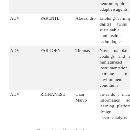
neuromorphic
adaptive agents
ADV
PARENTE
Alessandro
Lifelong-learnin
digital twins
sustainable
combustion
technologies
ADV
PARDOEN
Thomas
Novel nanolami
coatings and u
miniaturized 
instrumentatio
extreme nuc
environment
conditions
ADV
RIGNANESE
Gian-
Towards a mate
Marco
informatics ac
learning platfo
design 
electrocatalysts