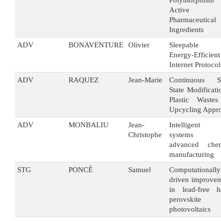
Polymorphis
Active
Pharmaceutical
Ingredients
ADV
BONAVENTURE
Olivier
Sleepable 
Energy-Efficient
Internet Protocol
ADV
RAQUEZ
Jean-Marie
Continuous So
State Modificati
Plastic Wastes
Upcycling Appr
ADV
MONBALIU
Jean-
Intelligent 
Christophe
systems 
advanced chem
manufacturing
STG
PONCÉ
Samuel
Computationally
driven improve
in lead-free h
perovskite
photovoltaics