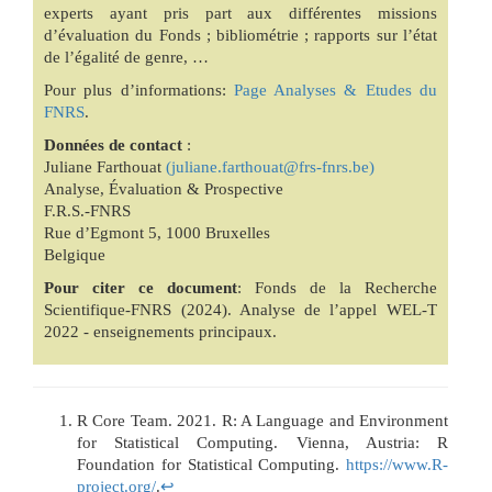
experts ayant pris part aux différentes missions
d’évaluation du Fonds ; bibliométrie ; rapports sur l’état
de l’égalité de genre, …
Pour plus d’informations:
Page Analyses & Etudes du
FNRS
.
Données de contact
:
Juliane Farthouat
(juliane.farthouat@frs-fnrs.be)
Analyse, Évaluation & Prospective
F.R.S.-FNRS
Rue d’Egmont 5, 1000 Bruxelles
Belgique
Pour citer ce document
: Fonds de la Recherche
Scientifique-FNRS (2024). Analyse de l’appel WEL-T
2022 - enseignements principaux.
R Core Team. 2021. R: A Language and Environment
for Statistical Computing. Vienna, Austria: R
Foundation for Statistical Computing.
https://www.R-
project.org/
.
↩︎