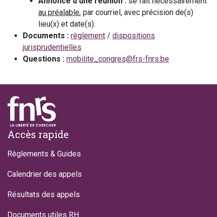
Annonce d’une réunion :
se fait nécessairement
au préalable
, par courriel, avec précision de(s)
lieu(x) et date(s).
Documents :
règlement
/
dispositions
jurisprudentielles
Questions :
mobilite_congres@frs-fnrs.be
Footer
Accès rapide
Règlements & Guides
Calendrier des appels
Résultats des appels
Documents utiles RH