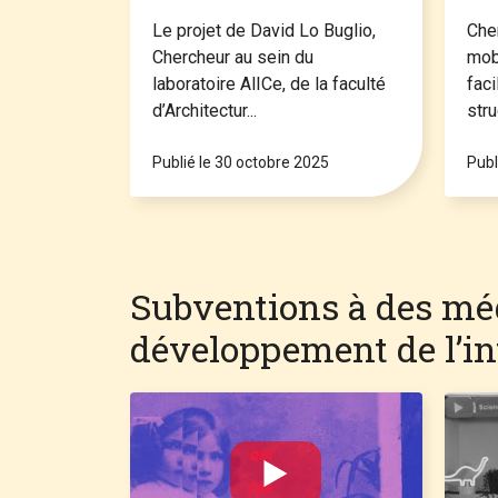
architecturale du
sc
Palais Stoclet dans
Le projet de David Lo Buglio,
Che
Chercheur au sein du
mobi
son état de 1911
laboratoire AlICe, de la faculté
faci
d’Architectur...
stru
Publié le 30 octobre 2025
Publ
Subventions à des mé
développement de l’int