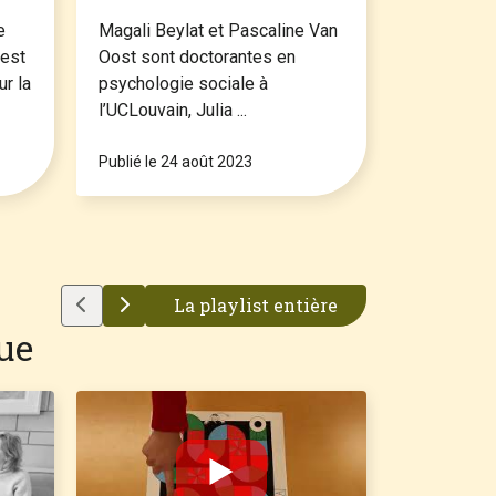
scientifique 2023
scienti
e
Magali Beylat et Pascaline Van
Elodie Deg
 est
Oost sont doctorantes en
et Enseign
ur la
psychologie sociale à
l’UCLouvain
l’UCLouvain, Julia ...
réalisatrice 
Publié le 24 août 2023
Publié le 1
La playlist entière
que