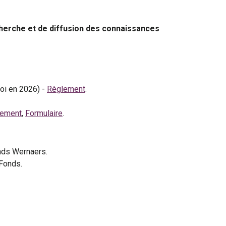
herche et de diffusion des connaissances
roi en 2026) -
Règlement
.
lement
,
Formulaire
.
onds Wernaers.
 Fonds.