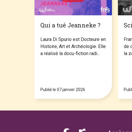
Qui a tué Jeanneke ?
Sc
Laura Di Spurio est Docteure en
Fra
Histoire, Art et Archéologie. Elle
de c
a réalisé la docu-fiction radi...
la z
Publié le 07 janvier 2026
Publ
Footer