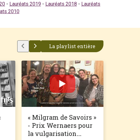
020
-
Lauréats 2019
-
Lauréats 2018
-
Lauréats
ats 2010
La playlist entière
«
« Milgram de Savoirs »
« La vie
- Prix Wernaers pour
Wernaer
la vulgarisation
vulgari