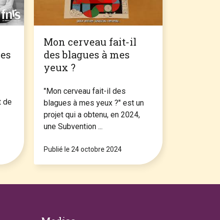
Mon cerveau fait-il
Cabinet
ces
des blagues à mes
mobiles
yeux ?
Le "Cabine
mobile" de
"Mon cerveau fait-il des
t de
Réjouiscie
blagues à mes yeux ?" est un
& culturel, U
projet qui a obtenu, en 2024,
une Subvention ...
Publié le 24 octobre 2024
Publié le 15