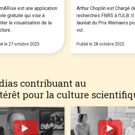
ientifique 2025
(Conférences astro-
mARise est une application
musicales)
Arthur Choplin est Chargé d
le gratuite qui vise à
recherches FNRS à l'ULB. Il
liter la visualisation de la
lauréat du Prix Wernaers po
cture...
vul...
ié le 27 octobre 2025
Publié le 28 octobre 2025
dias contribuant au
érêt pour la culture scientifi