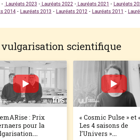
-
Lauréats 2023
-
Lauréats 2022
-
Lauréats 2021
-
Lauréats 2
ts 2014
-
Lauréats 2013
-
Lauréats 2012
-
Lauréats 2011
-
Lauré
vulgarisation scientifique
emARise : Prix
« Cosmic Pulse » et 
rnaers pour la
Les 4 saisons de
lgarisation
l’Univers »