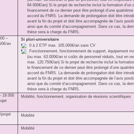
84.000€/an) Si le projet de recherche inclut la formation d’un 
financement de ce dernier peut être prolongé d’une quatrièm
accord du FNRS. La demande de prolongation doit être introd
avant la fin du projet et doit être accompagnée de l’avis posit
ainsi que du comité d’accompagnement. Dans ce cas, la dern
thèse sera à charge du FNRS.
000 –
Si pluri-universitaire
50€/an
0 à 2 ETP max. 105.000€/an sans CV
Fonctionnement, fonctionnement de support, équipement m
(ou max. 63.000€/an si coûts de personnel réduits, tout en res
max. 120.750€/an) Si le projet de recherche inclut la formatio
le financement de ce dernier peut être prolongé d’une quatri
accord du FNRS. La demande de prolongation doit être introd
avant la fin du projet et doit être accompagnée de l’avis posit
ainsi que du comité d’accompagnement. Dans ce cas, la dern
thèse sera à charge du FNRS.
– 18.000
Mobilité, fonctionnement, organisation de réunions scientifiques
rojet
/projet
Mobilité
Mobilité