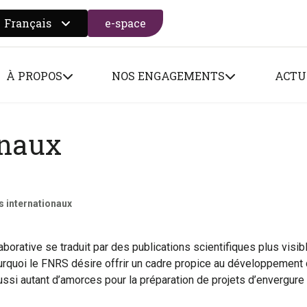
Français
e-space
 search form
À PROPOS
NOS ENGAGEMENTS
ACTU
onaux
s internationaux
aborative se traduit par des publications scientifiques plus visib
pourquoi le FNRS désire offrir un cadre propice au développement 
si autant d’amorces pour la préparation de projets d’envergure 