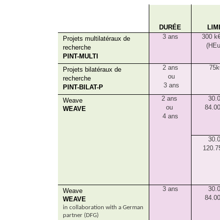
DURÉE
LIM
3 ans
300 k€
Projets multilatéraux de
(HEu
recherche
PINT-MULTI
2 ans
75k
Projets bilatéraux de
ou
recherche
3 ans
PINT-BILAT-P
2 ans
30.
Weave
ou
84.0
WEAVE
4 ans
30.
120.7
3 ans
30.
Weave
84.0
WEAVE
in collaboration with a German
partner (DFG)