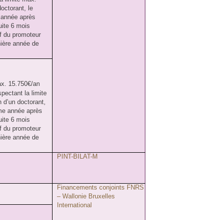
doctorant, le
e année après
uite 6 mois
if du promoteur
ière année de
ax. 15.750€/an
pectant la limite
n d’un doctorant,
ème année après
uite 6 mois
if du promoteur
ière année de
PINT-BILAT-M
Financements conjoints FNRS
– Wallonie Bruxelles
International