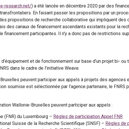
ve-research.net/
) a été lancée en décembre 2020 par des finance
 transfrontaliers. En faisant passer les propositions par un pro
des propositions de recherche collaborative qui impliquent des 
is des canaux de financement ascendants existants pour la rech
 financement participantes. Il n'y a donc pas de restrictions s
'équipement et de fonctionnement sur base d’un projet bi- ou tr
NRS dans le cadre de l'initiative Weave.
e-Bruxelles peuvent participer aux appels à projets des agence
sition soumise est sélectionnée par l’agence partenaire, le FNRS 
ration Wallonie-Bruxelles peuvent participer aux appels :
che (FNR) du Luxembourg –
Règles de participation Appel FNR
tional Suisse de la Recherche Scientifique (SNSF) –
Règles de p