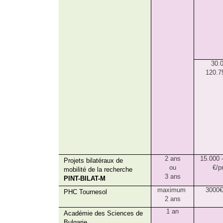
30.
120.7
2 ans
15.000 
Projets bilatéraux de
ou
€/p
mobilité de la recherche
3 ans
PINT-BILAT-M
maximum
3000€
PHC Tournesol
2 ans
1 an
Académie des Sciences de
Bulgarie