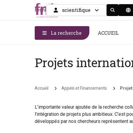
scientifique
Profil
Display the
La recherche
ACCUEIL
Projets internati
Fil d'Ariane
Accueil
Appels et Financements
Projet
L’importante valeur ajoutée de la recherche coll
l’intégration de projets plus ambitieux. C’est 
développés par nos chercheurs représentent aus