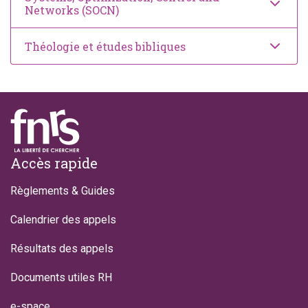
Networks (SOCN)
Théologie et études bibliques
Footer
Accès rapide
Règlements & Guides
Calendrier des appels
Résultats des appels
Documents utiles RH
e-space