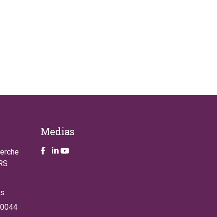
Medias
Take a look on our facebook page
Take a look on our LinkendIn page
Take a look on our YouTube account
herche
NRS
es
 0044