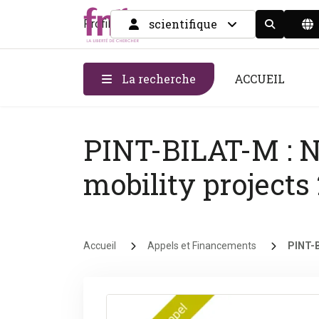
scientifique
Profil
Display the
La recherche
ACCUEIL
PINT-BILAT-M : NS
mobility projects
Fil d'Ariane
Accueil
Appels et Financements
PINT-B