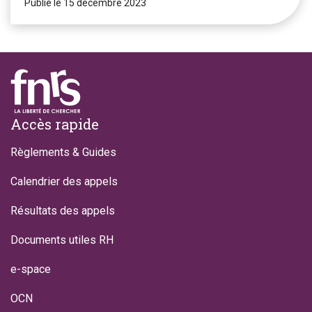
Publié le 15 décembre 2023
Footer
Accès rapide
Règlements & Guides
Calendrier des appels
Résultats des appels
Documents utiles RH
e-space
OCN