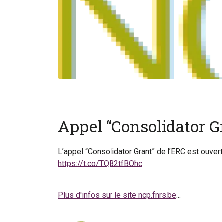
Appel “Consolidator G
L’appel “Consolidator Grant” de l’ERC est ouvert
https://t.co/TQB2tfBOhc
Plus d'infos sur le site ncp.fnrs.be
...