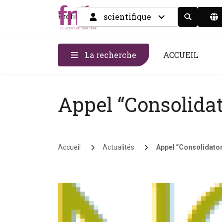
scientifique
Profil
Display the
La recherche
ACCUEIL
Appel “Consolidat
Fil d'Ariane
Accueil
Actualités
Appel “Consolidator