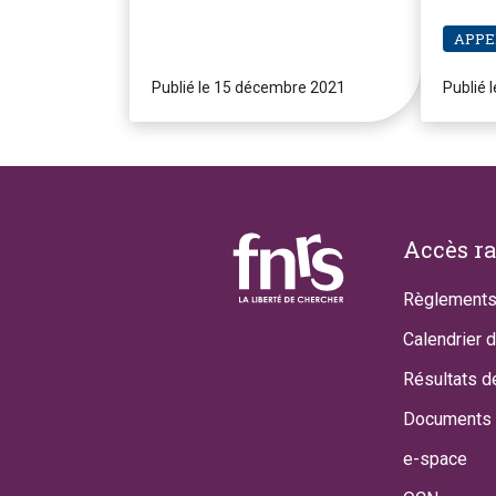
Pier
APPE
Publié le 15 décembre 2021
Publié 
Footer
Accès r
Règlements
Calendrier 
Résultats d
Documents 
e-space