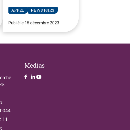
ouvert
APPEL
NEWS FNRS
Publié le 15 décembre 2023
Medias
Take a look on our facebook page
Take a look on our LinkendIn page
Take a look on our YouTube account
herche
NRS
es
 0044
2 11
S