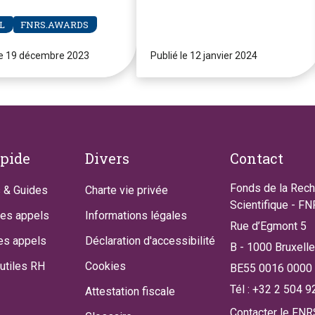
re Clerdent
L
FNRS.AWARDS
le 19 décembre 2023
Publié le 12 janvier 2024
apide
Divers
Contact
Fonds de la Rec
 & Guides
Charte vie privée
Scientifique - F
des appels
Informations légales
Rue d’Egmont 5
es appels
Déclaration d'accessibilité
B - 1000 Bruxell
utiles RH
Cookies
BE55 0016 0000
Tél : +32 2 504 9
Attestation fiscale
Contacter le FNR