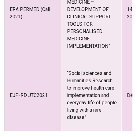
MEDICINE –
ERA PERMED (Call
DEVELOPMENT OF
14-1
2021)
CLINICAL SUPPORT
202
TOOLS FOR
PERSONALISED
MEDICINE
IMPLEMENTATION”
“Social sciences and
Humanities Research
to improve health care
EJP-RD JTC2021
implementation and
Déc
everyday life of people
living with a rare
disease”