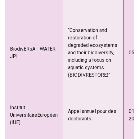
“Conservation and
restoration of
degraded ecosystems
BiodivERsA - WATER
and their biodiversity,
05-1
JPI
including a focus on
aquatic systems
(BIODIVRESTORE)”
Institut
Appel annuel pour des
01-1
UniversitaireEuropéen
doctorants
202
(IUE)