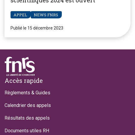
scientifiques 2024 est ouvert
APPEL
NEWS FNRS
Publié le 15 décembre 2023
Footer
Accès rapide
Règlements & Guides
Calendrier des appels
Résultats des appels
Documents utiles RH