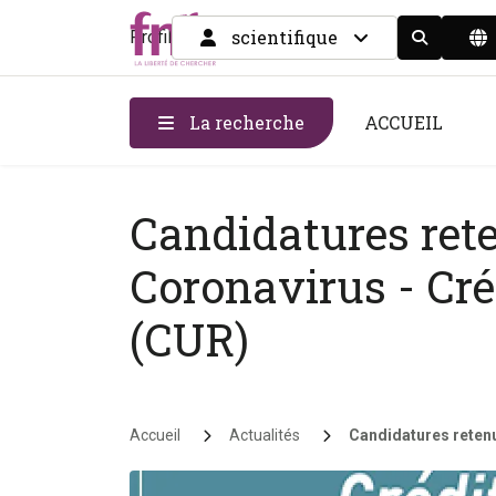
scientifique
Profil
Display the
La recherche
ACCUEIL
Candidatures rete
Coronavirus - Cr
(CUR)
Fil d'Ariane
Accueil
Actualités
Candidatures retenu