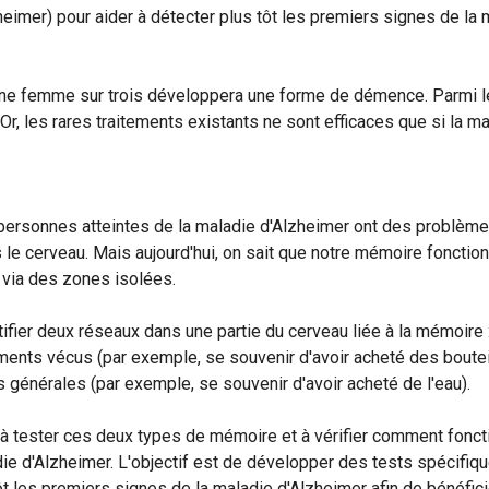
eimer) pour aider à détecter plus tôt les premiers signes de la 
à une femme sur trois développera une forme de démence. Parmi l
 Or, les rares traitements existants ne sont efficaces que si la
personnes atteintes de la maladie d'Alzheimer ont des problème
s le cerveau. Mais aujourd'hui, on sait que notre mémoire fonc
e via des zones isolées.
fier deux réseaux dans une partie du cerveau liée à la mémoire 
nts vécus (par exemple, se souvenir d'avoir acheté des bouteille
 générales (par exemple, se souvenir d'avoir acheté de l'eau).
e à tester ces deux types de mémoire et à vérifier comment fonc
ladie d'Alzheimer. L'objectif est de développer des tests spécifi
ôt les premiers signes de la maladie d'Alzheimer afin de bénéficie