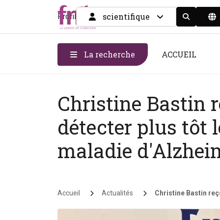
scientifique
Profil
Display the
La recherche
ACCUEIL
Christine Bastin 
détecter plus tôt 
maladie d'Alzhei
Fil d'Ariane
Accueil
Actualités
Christine Bastin reç