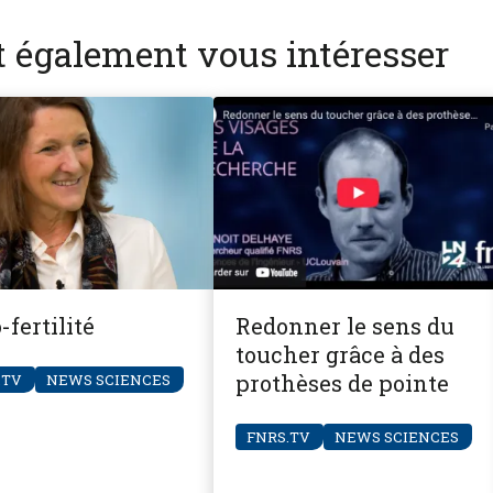
nt également vous intéresser
fertilité
Redonner le sens du
toucher grâce à des
prothèses de pointe
.TV
NEWS SCIENCES
FNRS.TV
NEWS SCIENCES