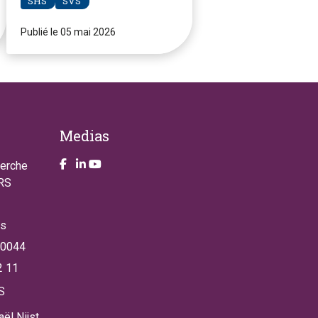
SHS
SVS
Publié le 05 mai 2026
Medias
Take a look on our facebook page
Take a look on our LinkendIn page
Take a look on our YouTube account
herche
NRS
es
 0044
2 11
S
ël Nijst