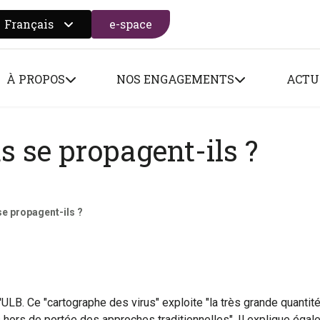
Français
e-space
 search form
À PROPOS
NOS ENGAGEMENTS
ACTU
 se propagent-ils ?
e propagent-ils ?
'ULB. Ce "cartographe des virus" exploite "la très grande quant
hors de portée des approches traditionnelles". Il explique égal