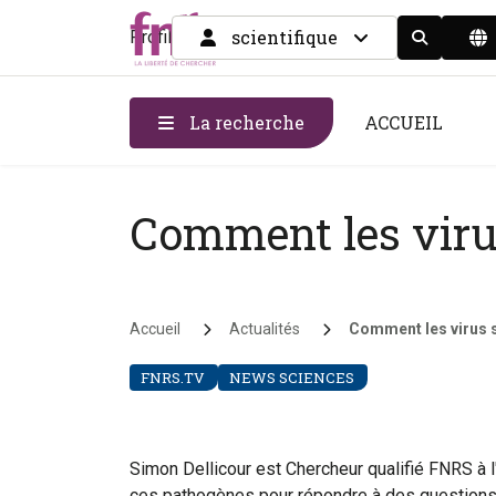
scientifique
Profil
Display the
La recherche
ACCUEIL
Comment les virus
Fil d'Ariane
Accueil
Actualités
Comment les virus s
FNRS.TV
NEWS SCIENCES
Simon Dellicour est Chercheur qualifié FNRS à l
ces pathogènes pour répondre à des questions 