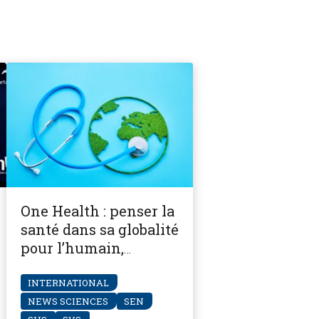
One Health : penser la
santé dans sa globalité
pour l’humain,
l’animal et les
écosystèmes
INTERNATIONAL
NEWS SCIENCES
SEN