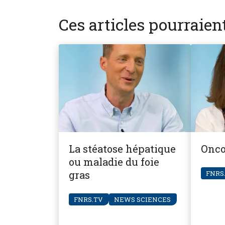
Ces articles pourraie
La stéatose hépatique
Onco-
ou maladie du foie
gras
FNRS
FNRS.TV
NEWS SCIENCES