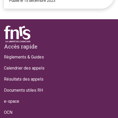
Publié le 15 décembre 2023
Footer
Accès rapide
Règlements & Guides
Calendrier des appels
Résultats des appels
Documents utiles RH
e-space
OCN