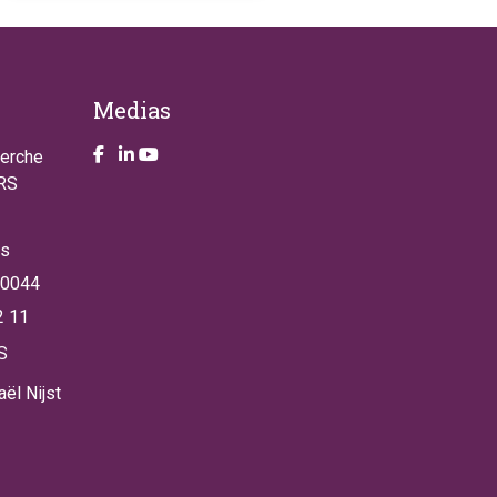
Medias
Take a look on our facebook page
Take a look on our LinkendIn page
Take a look on our YouTube account
herche
NRS
es
 0044
2 11
S
ël Nijst