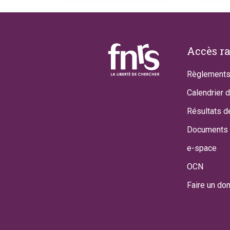
Footer
Accès r
Règlements
Calendrier 
Résultats d
Documents 
e-space
OCN
Faire un do