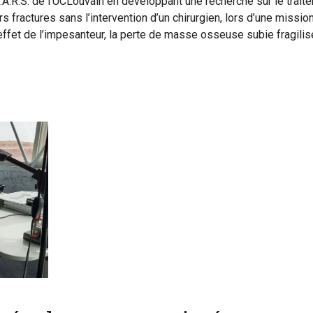
A.R.S. de l’UCLouvain en développant une recherche sur le traitem
rs fractures sans l’intervention d’un chirurgien, lors d’une missio
’effet de l’impesanteur, la perte de masse osseuse subie fragilis