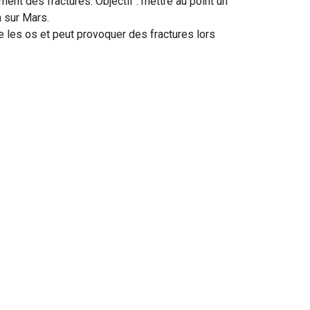
ent des fractures. Objectif : mettre au point un
n sur Mars.
e les os et peut provoquer des fractures lors