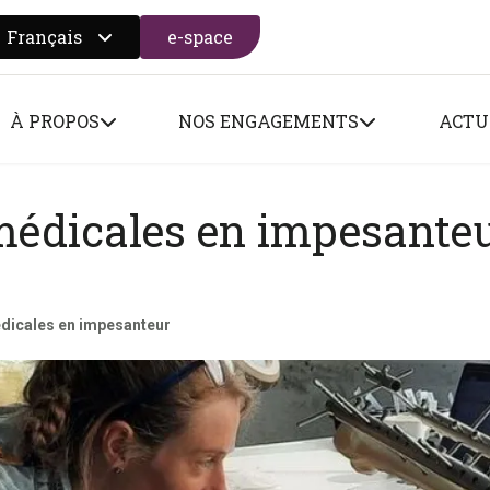
Français
e-space
 search form
À PROPOS
NOS ENGAGEMENTS
ACTU
médicales en impesante
dicales en impesanteur