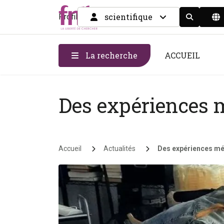
scientifique
Profil
Display the
La recherche
ACCUEIL
Des expériences 
Fil d'Ariane
Accueil
Actualités
Des expériences mé