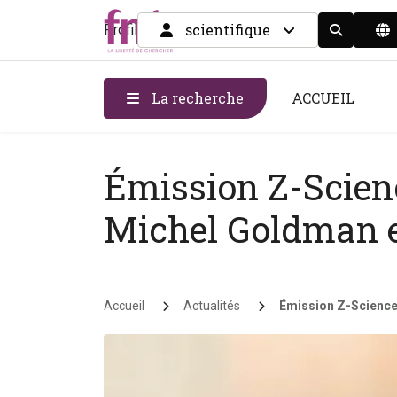
scientifique
Profil
Display the
La recherche
ACCUEIL
Émission Z-Scienc
Michel Goldman e
Fil d'Ariane
Accueil
Actualités
Émission Z-Science 