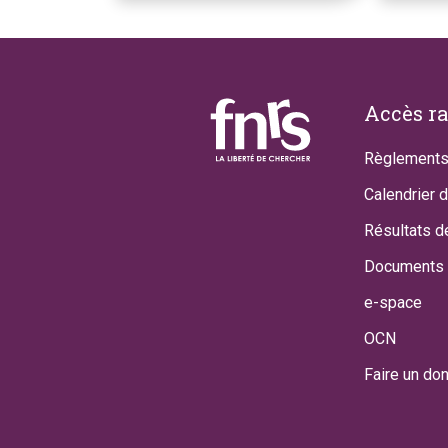
Footer
Accès r
Règlements
Calendrier 
Résultats d
Documents 
e-space
OCN
Faire un do