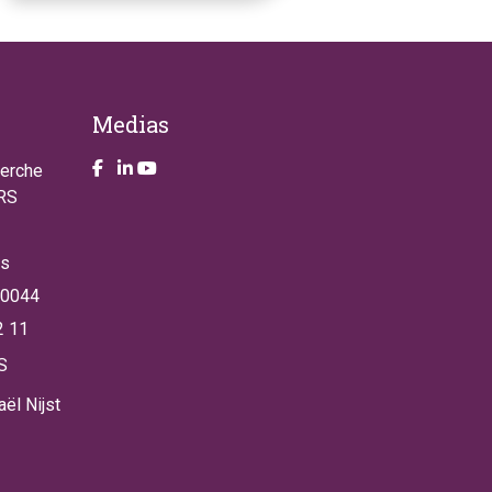
Medias
Take a look on our facebook page
Take a look on our LinkendIn page
Take a look on our YouTube account
herche
NRS
es
 0044
2 11
S
ël Nijst