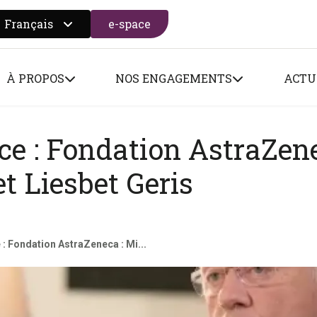
Français
e-space
 search form
À PROPOS
NOS ENGAGEMENTS
ACTU
e : Fondation AstraZene
t Liesbet Geris
: Fondation AstraZeneca : Mi...