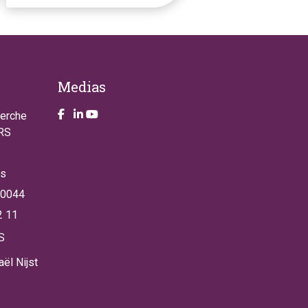
Medias
Take a look on our facebook page
Take a look on our LinkendIn page
Take a look on our YouTube account
herche
NRS
es
 0044
2 11
S
ël Nijst