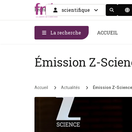
scientifique
Profil
Display the
La recherche
ACCUEIL
Émission Z-Scienc
Fil d'Ariane
Accueil
Actualités
Émission Z-Science 