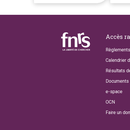
Footer
Accès r
Règlements
Calendrier 
Résultats d
Documents 
e-space
OCN
Faire un do