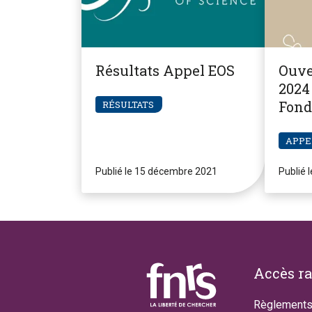
Résultats Appel EOS
Ouve
2024 
Fond
RÉSULTATS
Pier
APPE
Publié le 15 décembre 2021
Publié 
Footer
Accès r
Règlements