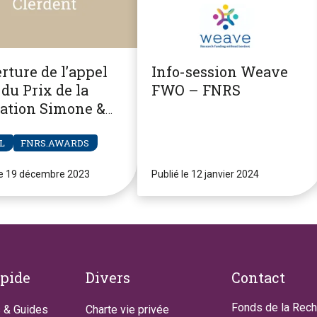
rture de l’appel
Info-session Weave
du Prix de la
FWO – FNRS
ation Simone &
re Clerdent
L
FNRS.AWARDS
le 19 décembre 2023
Publié le 12 janvier 2024
apide
Divers
Contact
Fonds de la Rec
 & Guides
Charte vie privée