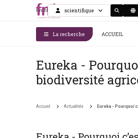
scientifique
Profil
Display the
La recherche
ACCUEIL
Eureka - Pourquoi
biodiversité agric
Fil d'Ariane
Accueil
Actualités
Eureka - Pourquoi c’
Eureka - Pourquoi c’es