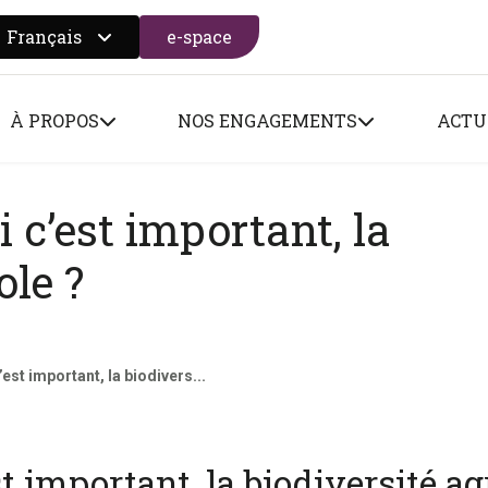
Français
e-space
 search form
À PROPOS
NOS ENGAGEMENTS
ACTU
 c’est important, la
ole ?
est important, la biodivers...
t important, la biodiversité ag