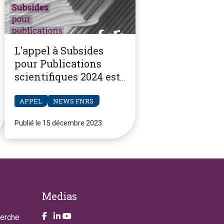
L'appel à Subsides
pour Publications
scientifiques 2024 est
ouvert
APPEL
NEWS FNRS
Publié le 15 décembre 2023
Medias
Take a look on our facebook page
Take a look on our LinkendIn page
Take a look on our YouTube account
herche