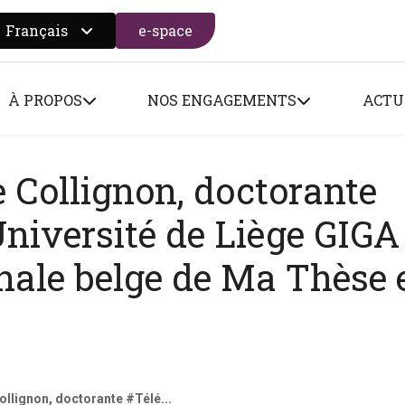
Français
e-space
 search form
À PROPOS
NOS ENGAGEMENTS
ACTU
e Collignon, doctorante
niversité de Liège GIGA
inale belge de Ma Thèse 
Collignon, doctorante #Télé...