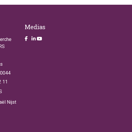
Medias
Take a look on our facebook page
Take a look on our LinkendIn page
Take a look on our YouTube account
herche
NRS
es
 0044
2 11
S
ël Nijst