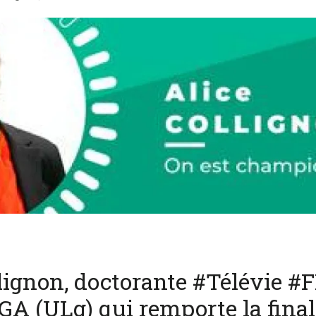
llignon, doctorante #Télévie 
GA (ULg) qui remporte la final