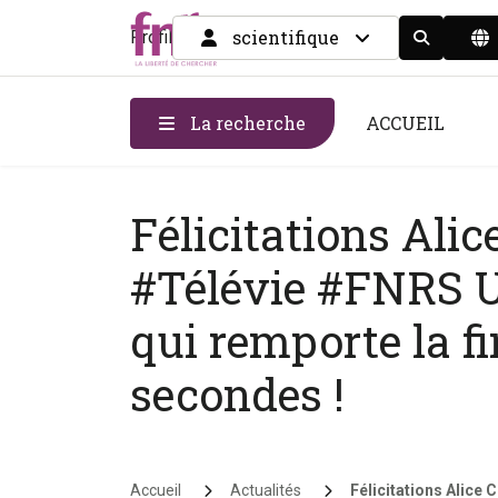
scientifique
Profil
Display the
La recherche
ACCUEIL
Félicitations Alic
#Télévie #FNRS U
qui remporte la f
secondes !
Fil d'Ariane
Accueil
Actualités
Félicitations Alice 