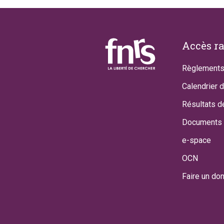
Footer
Accès r
Règlements
Calendrier 
Résultats d
Documents 
e-space
OCN
Faire un do