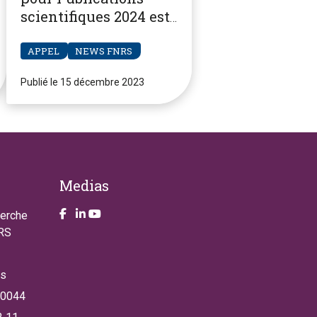
scientifiques 2024 est
ouvert
APPEL
NEWS FNRS
Publié le 15 décembre 2023
Medias
Take a look on our facebook page
Take a look on our LinkendIn page
Take a look on our YouTube account
herche
NRS
es
 0044