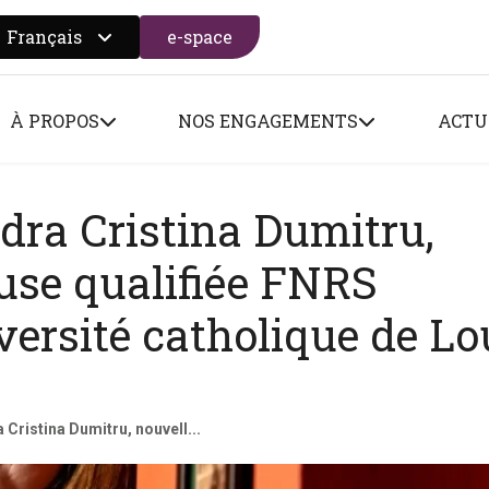
Français
e-space
 search form
À PROPOS
NOS ENGAGEMENTS
ACTU
ndra Cristina Dumitru,
use qualifiée FNRS
ersité catholique de L
a Cristina Dumitru, nouvell...