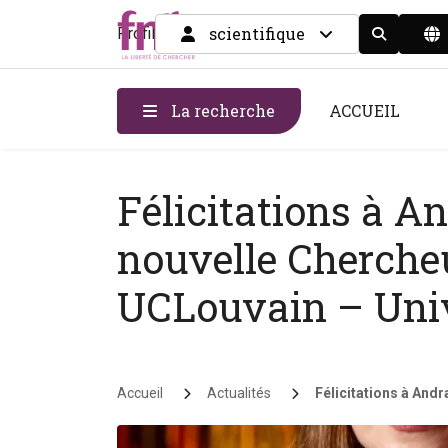
scientifique
Profil
Display the
La recherche
ACCUEIL
Félicitations à A
nouvelle Cherche
UCLouvain – Univ
Fil d'Ariane
Accueil
Actualités
Félicitations à Andr