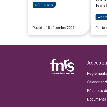
Fond
RÉSULTATS
Pier
APPE
Publié le 15 décembre 2021
Publié 
Footer
Accès r
Règlements
Calendrier 
Résultats d
Documents 