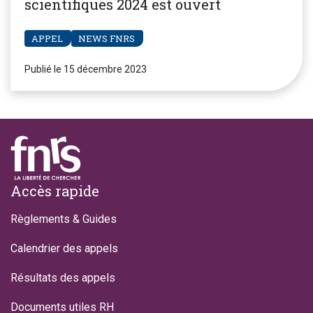
scientifiques 2024 est ouvert
APPEL
NEWS FNRS
Publié le 15 décembre 2023
Footer
Accès rapide
Règlements & Guides
Calendrier des appels
Résultats des appels
Documents utiles RH