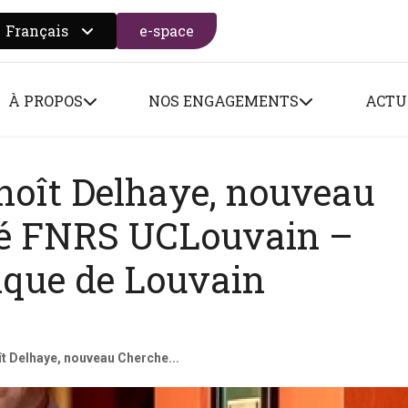
Français
e-space
 search form
À PROPOS
NOS ENGAGEMENTS
ACTU
enoît Delhaye, nouveau
ié FNRS UCLouvain –
ique de Louvain
ît Delhaye, nouveau Cherche...