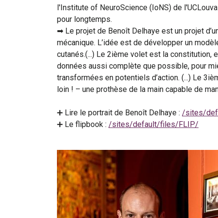
l'Institute of NeuroScience (IoNS) de l'UCLouvai
pour longtemps.
➡ Le projet de Benoît Delhaye est un projet d’u
mécanique. L’idée est de développer un modèle 
cutanés.(...) Le 2ième volet est la constitutio
données aussi complète que possible, pour mi
transformées en potentiels d’action. (...) Le 3ièm
loin ! – une prothèse de la main capable de man
➕ Lire le portrait de Benoît Delhaye :
/sites/def
➕ Le flipbook :
/sites/default/files/FLIP/