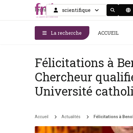
scientifique
Profil
Display the
La recherche
ACCUEIL
Félicitations à B
Chercheur qualif
Université cathol
Fil d'Ariane
Accueil
Actualités
Félicitations à Beno