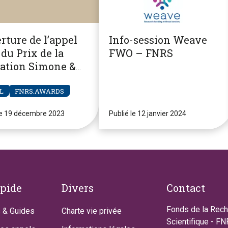
rture de l’appel
Info-session Weave
du Prix de la
FWO – FNRS
ation Simone &
re Clerdent
L
FNRS.AWARDS
le 19 décembre 2023
Publié le 12 janvier 2024
apide
Divers
Contact
Fonds de la Rec
 & Guides
Charte vie privée
Scientifique - F