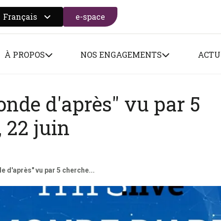
Français
e-space
 search form
À PROPOS
NOS ENGAGEMENTS
ACTU
onde d'après" vu par 5
 22 juin
e d'après" vu par 5 cherche...