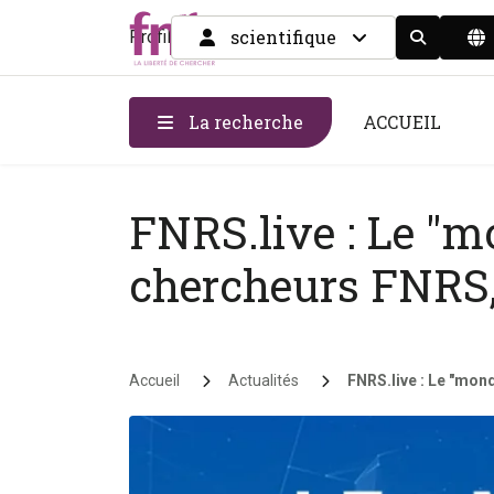
scientifique
Profil
Display the
La recherche
ACCUEIL
FNRS.live : Le "m
chercheurs FNRS,
Fil d'Ariane
Accueil
Actualités
FNRS.live : Le "mond