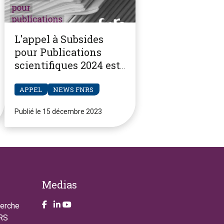
L'appel à Subsides
pour Publications
scientifiques 2024 est
ouvert
APPEL
NEWS FNRS
Publié le 15 décembre 2023
Medias
Take a look on our facebook page
Take a look on our LinkendIn page
Take a look on our YouTube account
herche
NRS