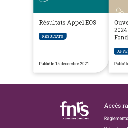
Résultats Appel EOS
Ouve
2024 
Fond
RÉSULTATS
Pier
APPE
Publié le 15 décembre 2021
Publié 
Footer
Accès r
Règlements