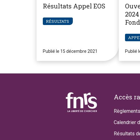
Résultats Appel EOS
Ouve
2024 
Fond
RÉSULTATS
Pier
APPE
Publié le 15 décembre 2021
Publié 
Footer
Accès r
Règlements
Calendrier 
Résultats d