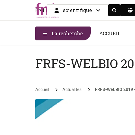
scientifique
Profil
Display the
La recherche
ACCUEIL
FRFS-WELBIO 2
Fil d'Ariane
Accueil
Actualités
FRFS-WELBIO 2019