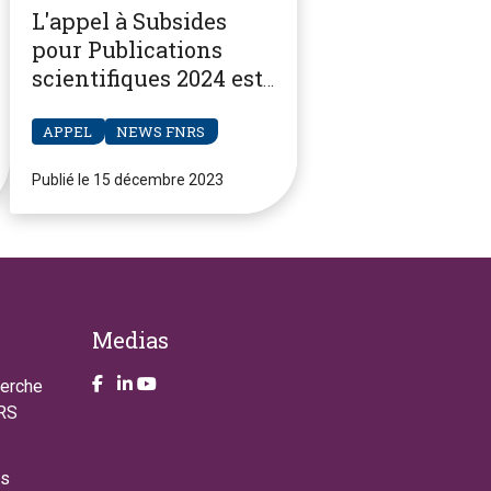
L'appel à Subsides
pour Publications
scientifiques 2024 est
ouvert
APPEL
NEWS FNRS
Publié le 15 décembre 2023
Medias
Take a look on our facebook page
Take a look on our LinkendIn page
Take a look on our YouTube account
herche
NRS
es