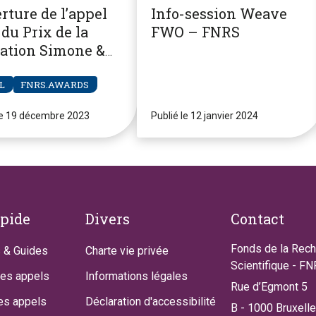
rture de l’appel
Info-session Weave
du Prix de la
FWO – FNRS
ation Simone &
re Clerdent
L
FNRS.AWARDS
le 19 décembre 2023
Publié le 12 janvier 2024
apide
Divers
Contact
Fonds de la Rec
 & Guides
Charte vie privée
Scientifique - F
des appels
Informations légales
Rue d’Egmont 5
es appels
Déclaration d'accessibilité
B - 1000 Bruxell