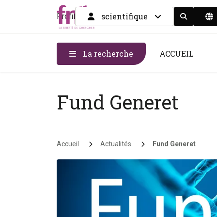
scientifique
Profil
Display the
La recherche
ACCUEIL
Fund Generet
Fil d'Ariane
Accueil
Actualités
Fund Generet