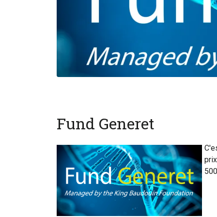
Fund Generet
C'e
pri
500