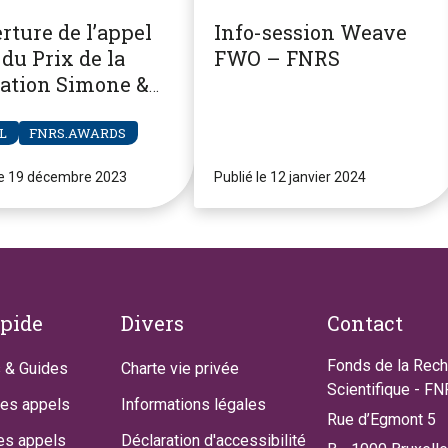
rture de l’appel
Info-session Weave
du Prix de la
FWO – FNRS
ation Simone &
re Clerdent
L
FNRS.AWARDS
le 19 décembre 2023
Publié le 12 janvier 2024
apide
Divers
Contact
Fonds de la Rec
 & Guides
Charte vie privée
Scientifique - F
des appels
Informations légales
Rue d’Egmont 5
es appels
Déclaration d'accessibilité