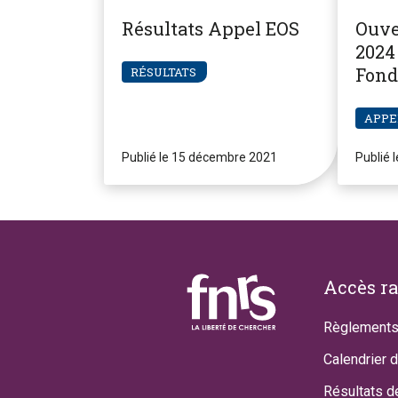
Résultats Appel EOS
Ouve
2024 
Fond
RÉSULTATS
Pier
APPE
Publié le 15 décembre 2021
Publié 
Footer
Accès r
Règlements
Calendrier 
Résultats d