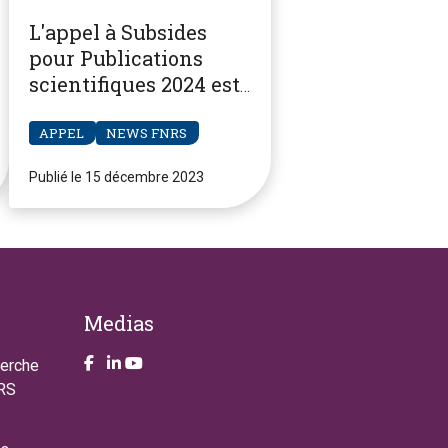
L'appel à Subsides
pour Publications
scientifiques 2024 est
ouvert
APPEL
NEWS FNRS
Publié le 15 décembre 2023
Medias
Take a look on our facebook page
Take a look on our LinkendIn page
Take a look on our YouTube account
herche
NRS