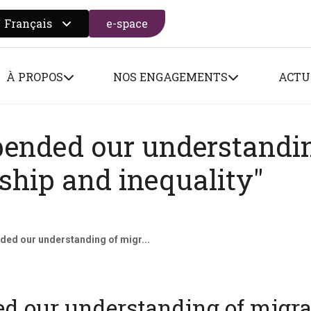
Français
e-space
 search form
À PROPOS
NOS ENGAGEMENTS
ACTU
ended our understandin
nship and inequality"
ed our understanding of migr...
d our understanding of migra