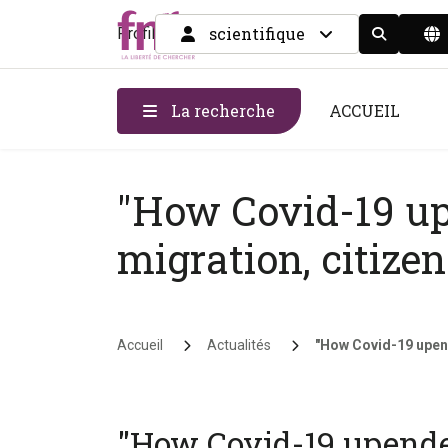
scientifique
Profil
Display the
La recherche
ACCUEIL
"How Covid-19 up
migration, citize
Fil d'Ariane
Accueil
Actualités
"How Covid-19 upend
"How Covid-19 upende