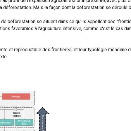
s au profit de l'expansion agricole est omniprésente, avec plus
a déforestation. Mais la façon dont la déforestation se déroule 
 de déforestation se situent dans ce qu'ils appellent des "fronti
itions favorables à l'agriculture intensive, comme c'est le cas d
te et reproductible des frontières, et leur typologie mondiale 
xte.