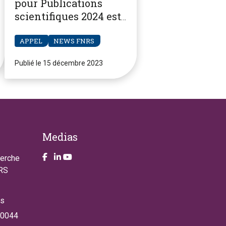
pour Publications
scientifiques 2024 est
ouvert
APPEL
NEWS FNRS
Publié le 15 décembre 2023
Medias
Take a look on our facebook page
Take a look on our LinkendIn page
Take a look on our YouTube account
herche
NRS
es
 0044