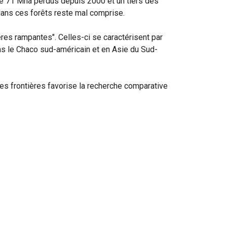
 de 71 Mha perdus depuis 2000 et un tiers des
dans ces forêts reste mal comprise.
ères rampantes". Celles-ci se caractérisent par
ans le Chaco sud-américain et en Asie du Sud-
des frontières favorise la recherche comparative