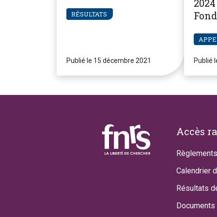
2024 
Fond
RÉSULTATS
Pier
APPE
Publié le 15 décembre 2021
Publié 
Footer
Accès r
Règlements
Calendrier 
Résultats d
Documents 