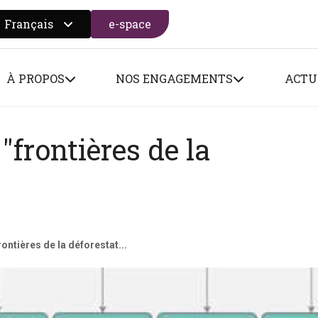
Français
e-space
 search form
À PROPOS
NOS ENGAGEMENTS
ACTU
 "frontières de la
rontières de la déforestat...