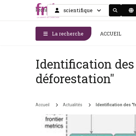
scientifique
Profil
Display the
La recherche
ACCUEIL
Identification des
déforestation"
Fil d'Ariane
Accueil
Actualités
Identification des "f