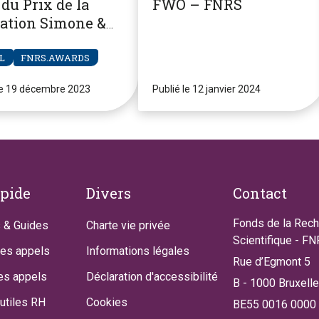
du Prix de la
FWO – FNRS
ation Simone &
re Clerdent
L
FNRS.AWARDS
le 19 décembre 2023
Publié le 12 janvier 2024
apide
Divers
Contact
Fonds de la Rec
 & Guides
Charte vie privée
Scientifique - F
des appels
Informations légales
Rue d’Egmont 5
es appels
Déclaration d'accessibilité
B - 1000 Bruxell
utiles RH
Cookies
BE55 0016 0000