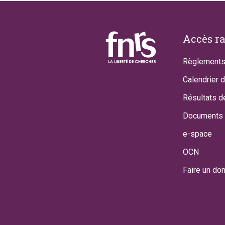
Footer
Accès r
Règlements
Calendrier 
Résultats d
Documents 
e-space
OCN
Faire un do