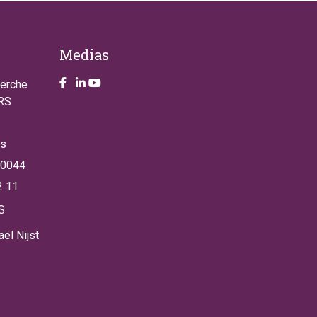
Medias
Take a look on our facebook page
Take a look on our LinkendIn page
Take a look on our YouTube account
herche
NRS
es
 0044
2 11
S
ël Nijst