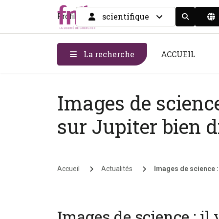
scientifique
Profil
Display the
La recherche
ACCUEIL
Images de science 
sur Jupiter bien d
Fil d'Ariane
Accueil
Actualités
Images de science : 
Images de science : il 