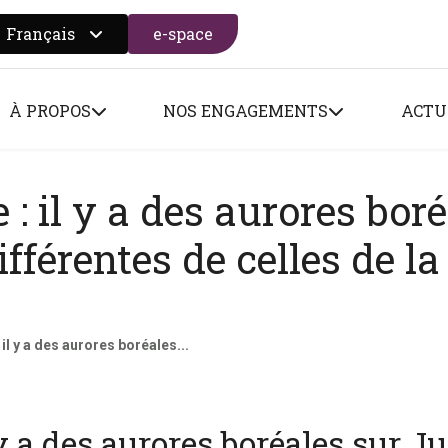
Français
e-space
 search form
À PROPOS
NOS ENGAGEMENTS
ACTU
: il y a des aurores bor
ifférentes de celles de la
il y a des aurores boréales...
y a des aurores boréales sur Ju