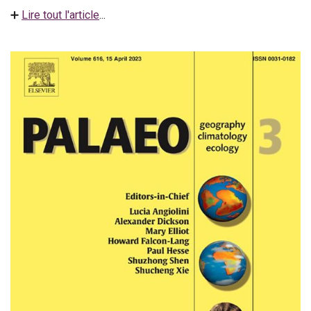
➕
Lire tout l'article
...