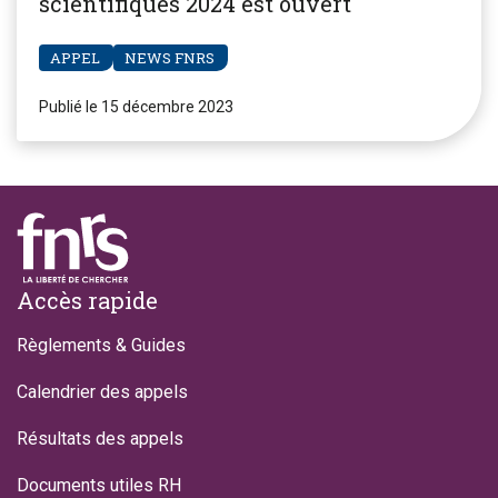
scientifiques 2024 est ouvert
APPEL
NEWS FNRS
Publié le 15 décembre 2023
Footer
Accès rapide
Règlements & Guides
Calendrier des appels
Résultats des appels
Documents utiles RH