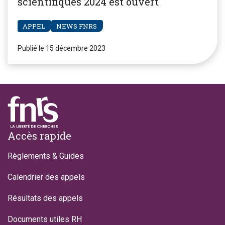
scientifiques 2024 est ouvert
APPEL
NEWS FNRS
Publié le 15 décembre 2023
Footer
Accès rapide
Règlements & Guides
Calendrier des appels
Résultats des appels
Documents utiles RH