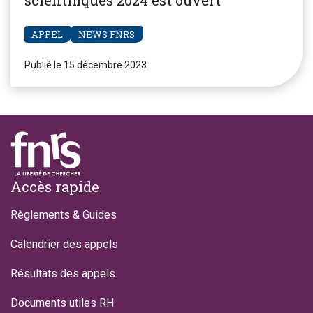
scientifiques 2024 est ouvert
APPEL
NEWS FNRS
Publié le 15 décembre 2023
Footer
Accès rapide
Règlements & Guides
Calendrier des appels
Résultats des appels
Documents utiles RH