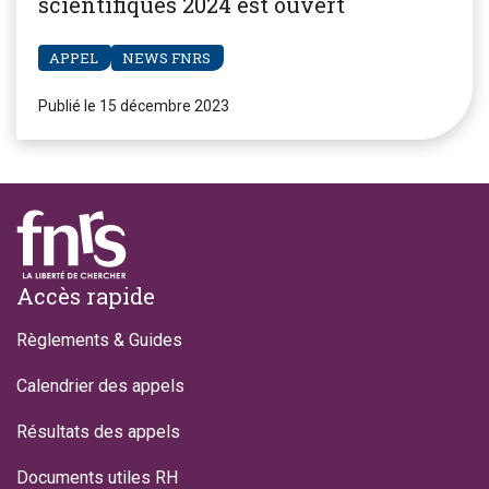
scientifiques 2024 est ouvert
APPEL
NEWS FNRS
Publié le 15 décembre 2023
Footer
Accès rapide
Règlements & Guides
Calendrier des appels
Résultats des appels
Documents utiles RH