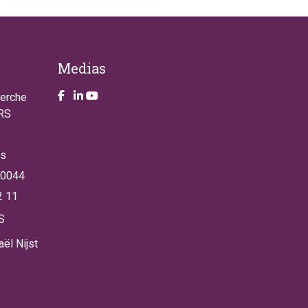
Medias
Take a look on our facebook page
Take a look on our LinkendIn page
Take a look on our YouTube account
herche
NRS
es
 0044
2 11
S
ël Nijst