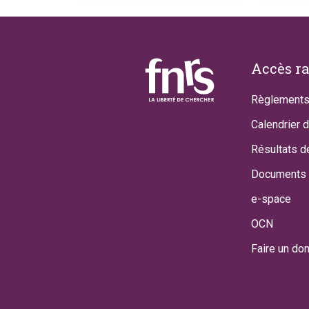
Footer
Accès r
Règlements
Calendrier 
Résultats d
Documents 
e-space
OCN
Faire un do