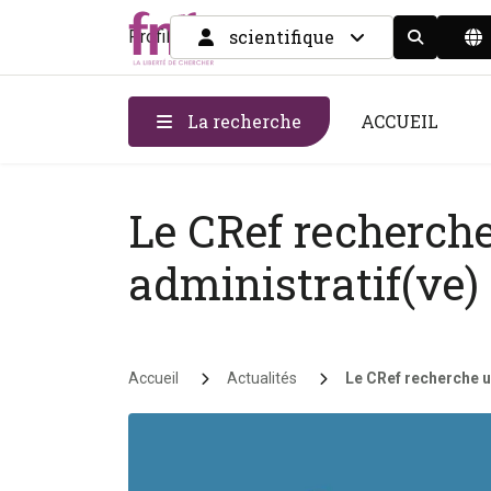
scientifique
Profil
Display the
La recherche
ACCUEIL
Le CRef recherche
administratif(ve)
Fil d'Ariane
Accueil
Actualités
Le CRef recherche u