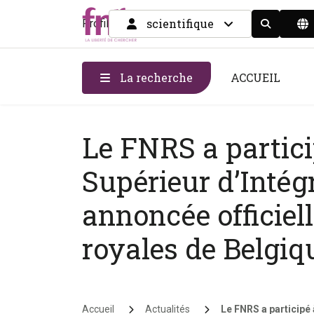
scientifique
Profil
Display the
La recherche
ACCUEIL
Le FNRS a partici
Supérieur d’Intégr
annoncée officiel
royales de Belgiq
Fil d'Ariane
Accueil
Actualités
Le FNRS a participé 