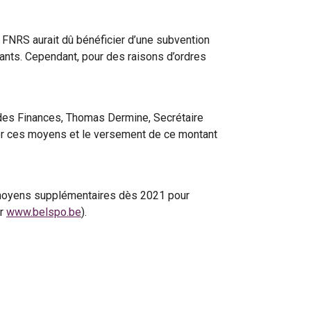
FNRS aurait dû bénéficier d’une subvention
ants. Cependant, pour des raisons d’ordres
on des Finances, Thomas Dermine, Secrétaire
bérer ces moyens et le versement de ce montant
es moyens supplémentaires dès 2021 pour
fr
www.belspo.be
).