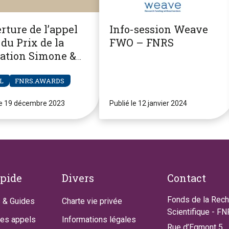
rture de l’appel
Info-session Weave
du Prix de la
FWO – FNRS
ation Simone &
re Clerdent
L
FNRS.AWARDS
le 19 décembre 2023
Publié le 12 janvier 2024
apide
Divers
Contact
Fonds de la Rec
 & Guides
Charte vie privée
Scientifique - F
des appels
Informations légales
Rue d’Egmont 5