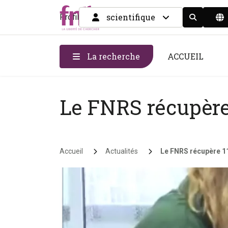
scientifique
Profil
Display the
La recherche
ACCUEIL
Le FNRS récupère 
Fil d'Ariane
Accueil
Actualités
Le FNRS récupère 11.