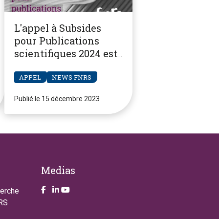
L'appel à Subsides
pour Publications
scientifiques 2024 est
ouvert
APPEL
NEWS FNRS
Publié le 15 décembre 2023
Medias
Take a look on our facebook page
Take a look on our LinkendIn page
Take a look on our YouTube account
herche
NRS