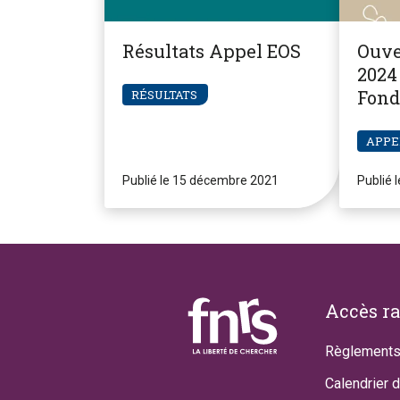
Résultats Appel EOS
Ouve
2024 
Fond
RÉSULTATS
Pier
APPE
Publié le 15 décembre 2021
Publié 
Footer
Accès r
Règlements
Calendrier 