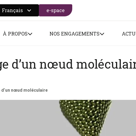
Français
e-space
 search form
À PROPOS
NOS ENGAGEMENTS
ACTU
age d’un nœud moléculai
e d’un nœud moléculaire