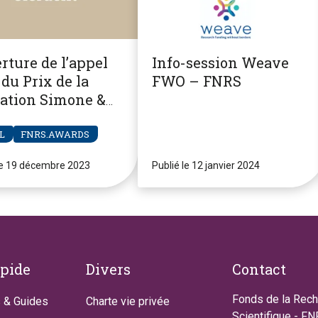
rture de l’appel
Info-session Weave
du Prix de la
FWO – FNRS
ation Simone &
re Clerdent
L
FNRS.AWARDS
le 19 décembre 2023
Publié le 12 janvier 2024
apide
Divers
Contact
Fonds de la Rec
 & Guides
Charte vie privée
Scientifique - F