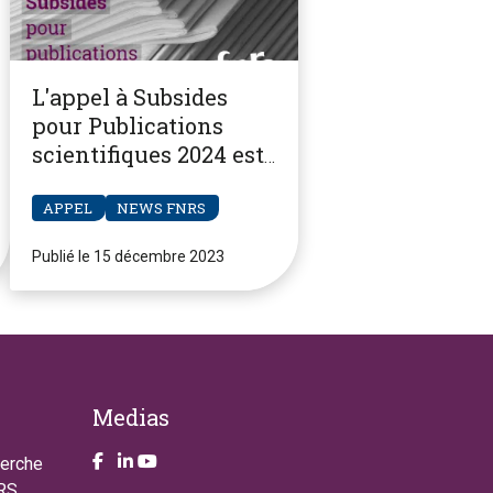
L'appel à Subsides
pour Publications
scientifiques 2024 est
ouvert
APPEL
NEWS FNRS
Publié le 15 décembre 2023
Medias
Take a look on our facebook page
Take a look on our LinkendIn page
Take a look on our YouTube account
herche
NRS