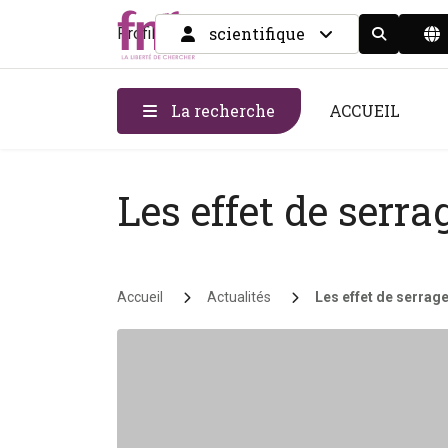
scientifique
Profil
Display the
La recherche
ACCUEIL
Les effet de serr
Fil d'Ariane
Accueil
Actualités
Les effet de serrag