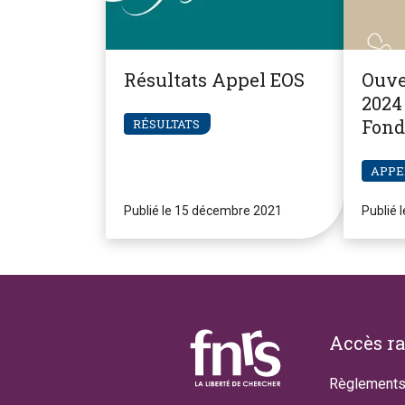
Résultats Appel EOS
Ouve
2024 
Fond
RÉSULTATS
Pier
APPE
Publié le 15 décembre 2021
Publié 
Footer
Accès r
Règlements