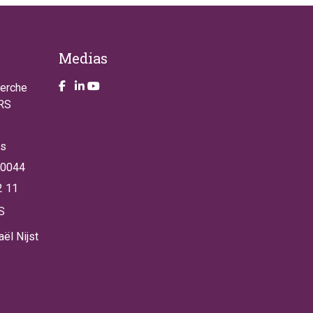
Medias
Take a look on our facebook page
Take a look on our LinkendIn page
Take a look on our YouTube account
herche
NRS
es
 0044
2 11
S
ël Nijst