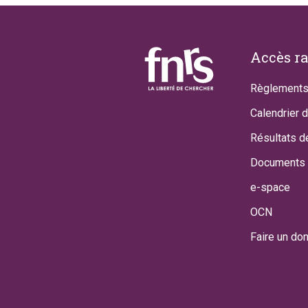
Footer
Accès r
Règlements
Calendrier 
Résultats d
Documents 
e-space
OCN
Faire un do