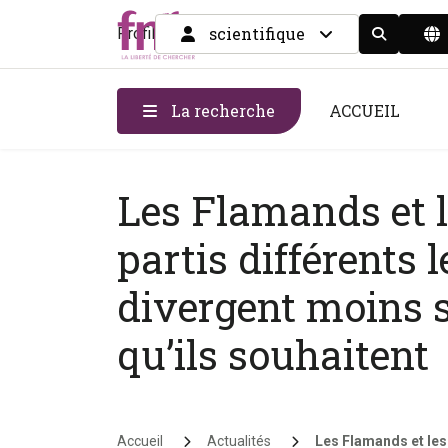
scientifique
Profil
Display the
La recherche
ACCUEIL
Les Flamands et l
partis différents 
divergent moins s
qu’ils souhaitent
Fil d'Ariane
Accueil
Actualités
Les Flamands et les 