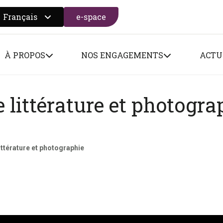
Français
e-space
 search form
À PROPOS
NOS ENGAGEMENTS
ACTU
e littérature et photogra
ittérature et photographie