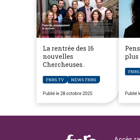
La rentrée des 16
Pens
nouvelles
plus
Chercheuses
qualifiées et
FNRS
nouveaux Chercheurs
FNRS.TV
NEWS FNRS
qualifiés FNRS
Publié le 28 octobre 2025
Publié 
Footer
Accès r