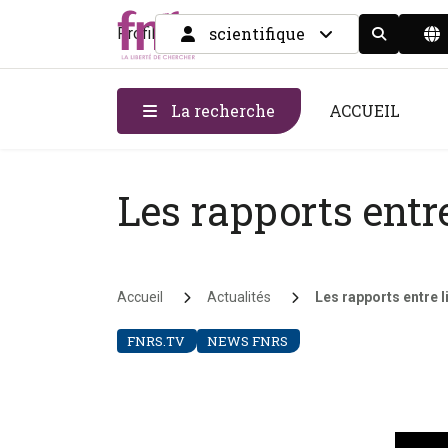
scientifique
Profil
Display the
La recherche
ACCUEIL
Les rapports entr
Fil d'Ariane
Accueil
Actualités
Les rapports entre l
FNRS.TV
NEWS FNRS