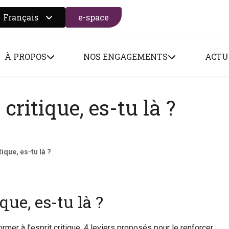
Français
e-space
 search form
À PROPOS
NOS ENGAGEMENTS
ACTU
critique, es-tu là ?
tique, es-tu là ?
que, es-tu là ?
rmer à l'esprit critique. 4 leviers proposés pour le renforcer.