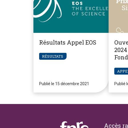
Résultats Appel EOS
Ouve
2024 
Fond
RÉSULTATS
Pier
APPE
Publié le 15 décembre 2021
Publié 
Footer
Accès r