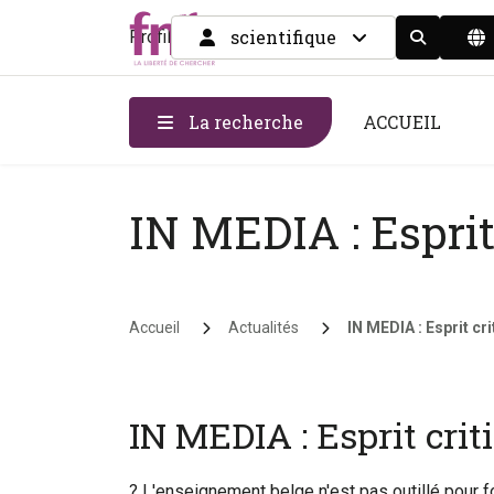
scientifique
Profil
Display the
La recherche
ACCUEIL
IN MEDIA : Esprit 
Fil d'Ariane
Accueil
Actualités
IN MEDIA : Esprit cri
IN MEDIA : Esprit criti
? L'enseignement belge n'est pas outillé pour fo