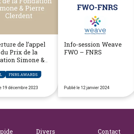
rture de l’appel
Info-session Weave
du Prix de la
FWO – FNRS
ation Simone &
re Clerdent
L
FNRS.AWARDS
le 19 décembre 2023
Publié le 12 janvier 2024
apide
Divers
Contact