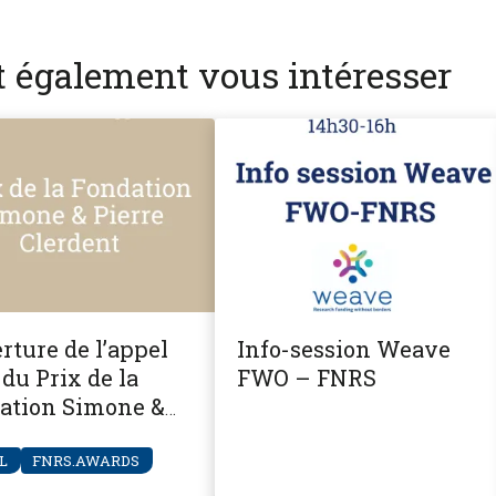
nt également vous intéresser
rture de l’appel
Info-session Weave
du Prix de la
FWO – FNRS
ation Simone &
re Clerdent
L
FNRS.AWARDS