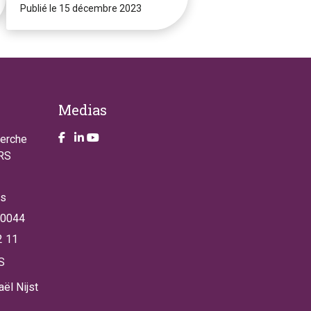
Publié le 15 décembre 2023
Medias
Take a look on our facebook page
Take a look on our LinkendIn page
Take a look on our YouTube account
herche
NRS
es
 0044
2 11
S
ël Nijst