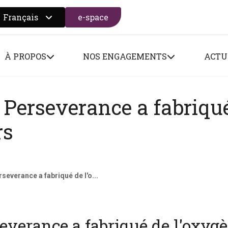
Français
e-space
 search form
À PROPOS
NOS ENGAGEMENTS
ACTU
 Perseverance a fabriqu
rs
severance a fabriqué de l'o...
everance a fabriqué de l'oxyg