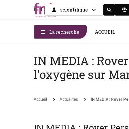
scientifique
Profil
Display the
La recherche
ACCUEIL
IN MEDIA : Rover
l'oxygène sur Ma
Fil d'Ariane
Accueil
Actualités
IN MEDIA : Rover Per
IN MEDIA : Rover Pers