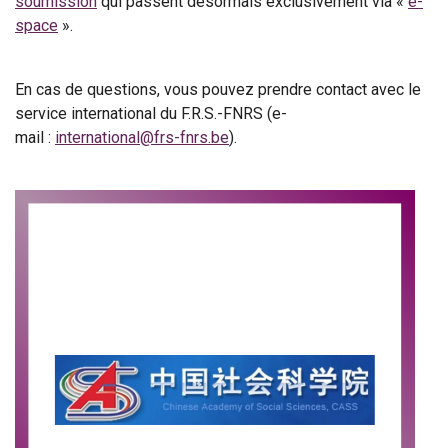
soumission
qui passent désormais exclusivement via «
e-
space
».
En cas de questions, vous pouvez prendre contact avec le
service international du F.R.S.-FNRS (e-
mail :
international@frs-fnrs.be
).