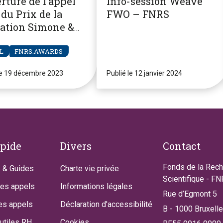
rture de l’appel
Info-session Weave
du Prix de la
FWO – FNRS
ation Simone &
re Clerdent
L
FNRS.AWARDS
le 19 décembre 2023
Publié le 12 janvier 2024
apide
Divers
Contact
Fonds de la Rec
 & Guides
Charte vie privée
Scientifique - F
des appels
Informations légales
Rue d’Egmont 5
es appels
Déclaration d'accessibilité
B - 1000 Bruxell
utiles RH
Cookies