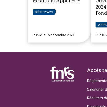
Résultats Appel EOS
Ouve
2024 
Fond
RÉSULTATS
Pier
APPE
Publié le 15 décembre 2021
Publié 
Footer
Accès r
Règlements
Calendrier 
Résultats d
Documents 