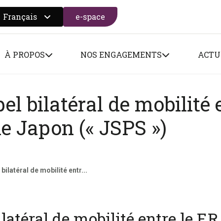
Français
e-space
 search form
À PROPOS
NOS ENGAGEMENTS
ACTU
el bilatéral de mobilité 
le Japon (« JSPS »)
bilatéral de mobilité entr...
latéral de mobilité entre le F.R.