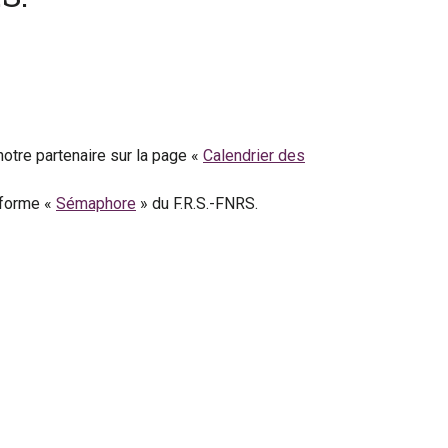
notre partenaire sur la page «
Calendrier des
eforme «
Sémaphore
» du F.R.S.-FNRS.