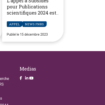
L'appel à Subsides
pour Publications
scientifiques 2024 est
ouvert
APPEL
NEWS FNRS
Publié le 15 décembre 2023
Medias
Take a look on our facebook page
Take a look on our LinkendIn page
Take a look on our YouTube account
herche
NRS
es