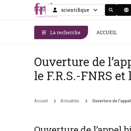
scientifique
Profil
Display the
La recherche
ACCUEIL
Ouverture de l’app
le F.R.S.-FNRS et 
Fil d'Ariane
Accueil
Actualités
Ouverture de l’appel 
Ouverture de l’appel bi