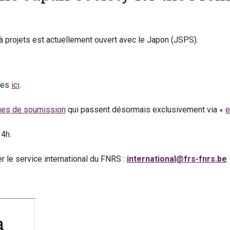
 à projets est actuellement ouvert avec le Japon (JSPS).
les
ici
.
ques de soumission
qui passent désormais exclusivement via «
e
14h.
 le service international du FNRS :
international@frs-fnrs.be