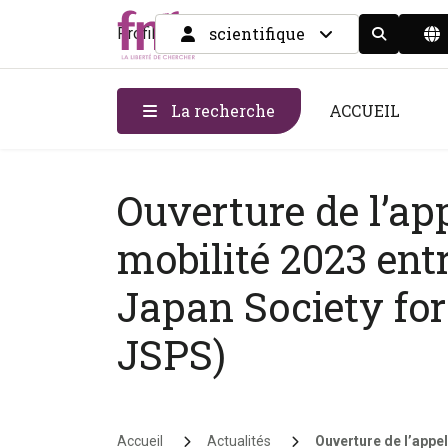
scientifique
Profil
Display the
La recherche
ACCUEIL
Ouverture de l’app
mobilité 2023 ent
Japan Society for
JSPS)
Fil d'Ariane
Accueil
Actualités
Ouverture de l’appel