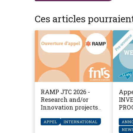
Ces articles pourraie
RAMP JTC 2026 -
Appe
Research and/or
INV
Innovation projects
PRO
across the raw
materials value chain
APPEL
INTERNATIONAL
ANN
NEWS