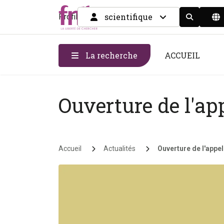
scientifique
Profil
Display the
La recherche
ACCUEIL
Ouverture de l'ap
Fil d'Ariane
Accueil
Actualités
Ouverture de l'appe