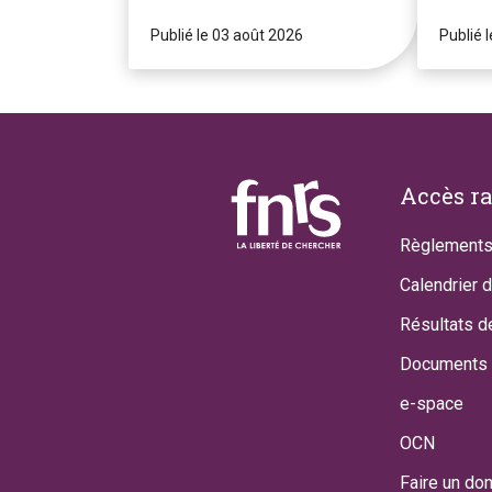
Publié le 03 août 2026
Publié l
Footer
Accès r
Règlements
Calendrier 
Résultats d
Documents 
e-space
OCN
Faire un do