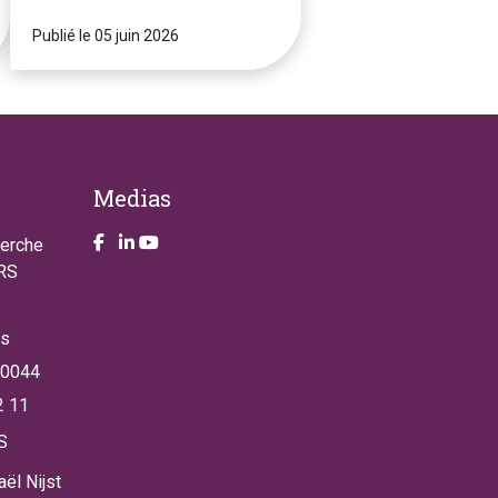
Publié le 05 juin 2026
Medias
Take a look on our facebook page
Take a look on our LinkendIn page
Take a look on our YouTube account
herche
NRS
es
 0044
2 11
S
ël Nijst